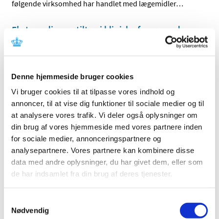
følgende virksomhed har handlet med lægemidler
…
Ekstraordinære tiltag i kliniske forsøg under
COVID-19
|
9. oktober 2020
|
OPDATERET. Vi er opmærksomme på, at COVID-19 har
Denne hjemmeside bruger cookies
ekstraordinære konsekvenser for udførslen af kliniske
…
Vi bruger cookies til at tilpasse vores indhold og
Løbende vurdering af endnu en mulig vaccine
annoncer, til at vise dig funktioner til sociale medier og til
mod COVID-19 er påbegyndt
at analysere vores trafik. Vi deler også oplysninger om
din brug af vores hjemmeside med vores partnere inden
|
6. oktober 2020
|
for sociale medier, annonceringspartnere og
En løbende vurdering af endnu en mulig vaccine mod
analysepartnere. Vores partnere kan kombinere disse
COVID-19 er nu påbegyndt i det europæiske
…
data med andre oplysninger, du har givet dem, eller som
de har indsamlet fra din brug af deres tjenester.
Lægemiddelstyrelsen sætter nu hårdere ind
for at sikre offentliggørelse af resultater fra
kliniske forsøg
Samtykkevalg
Nødvendig
|
6. oktober 2020
|