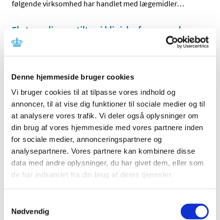
følgende virksomhed har handlet med lægemidler
…
Ekstraordinære tiltag i kliniske forsøg under
COVID-19
|
9. oktober 2020
|
OPDATERET. Vi er opmærksomme på, at COVID-19 har
Denne hjemmeside bruger cookies
ekstraordinære konsekvenser for udførslen af kliniske
…
Vi bruger cookies til at tilpasse vores indhold og
Løbende vurdering af endnu en mulig vaccine
annoncer, til at vise dig funktioner til sociale medier og til
mod COVID-19 er påbegyndt
at analysere vores trafik. Vi deler også oplysninger om
din brug af vores hjemmeside med vores partnere inden
|
6. oktober 2020
|
for sociale medier, annonceringspartnere og
En løbende vurdering af endnu en mulig vaccine mod
analysepartnere. Vores partnere kan kombinere disse
COVID-19 er nu påbegyndt i det europæiske
…
data med andre oplysninger, du har givet dem, eller som
de har indsamlet fra din brug af deres tjenester.
Lægemiddelstyrelsen sætter nu hårdere ind
for at sikre offentliggørelse af resultater fra
kliniske forsøg
Samtykkevalg
Nødvendig
|
6. oktober 2020
|