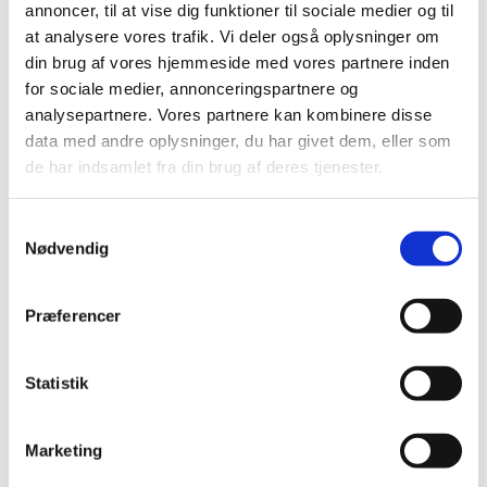
annoncer, til at vise dig funktioner til sociale medier og til
at analysere vores trafik. Vi deler også oplysninger om
Ris og ros til Lægemiddelstyrelsen i
din brug af vores hjemmeside med vores partnere inden
interessentanalyse
for sociale medier, annonceringspartnere og
|
10. oktober 2019
|
analysepartnere. Vores partnere kan kombinere disse
Lægemiddelstyrelsen har en ambition om at være en
data med andre oplysninger, du har givet dem, eller som
myndighed i europæisk topklasse for borgernes,
…
de har indsamlet fra din brug af deres tjenester.
Indsats for at få ikke-kommercielle sponsorer
Samtykkevalg
til at offentliggøre resultater fra kliniske forsøg
Nødvendig
|
8. oktober 2019
|
Præferencer
Lægemiddelstyrelsen søger medlemmer til
godkendelsespanel for tilskud til
Statistik
ernæringspræparater
|
7. oktober 2019
|
Lægemiddelstyrelsen søger forslag til medlemmer af
Marketing
Godkendelsespanelet for tilskud til
…