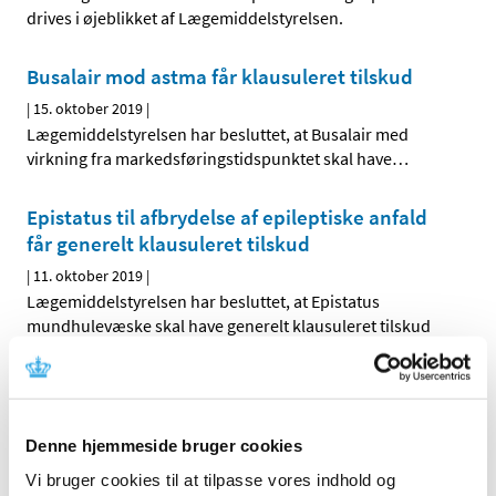
drives i øjeblikket af Lægemiddelstyrelsen.
Busalair mod astma får klausuleret tilskud
|
15. oktober 2019
|
Lægemiddelstyrelsen har besluttet, at Busalair med
virkning fra markedsføringstidspunktet skal have
…
Epistatus til afbrydelse af epileptiske anfald
får generelt klausuleret tilskud
|
11. oktober 2019
|
Lægemiddelstyrelsen har besluttet, at Epistatus
mundhulevæske skal have generelt klausuleret tilskud
Lægemiddelstyrelsen inviterer til Fagligt
Forum om medicinmangel
|
11. oktober 2019
|
Denne hjemmeside bruger cookies
Hvorfor kan man opleve at gå forgæves, når man vil hente
Vi bruger cookies til at tilpasse vores indhold og
sin medicin på apoteket? Hvor tit sker det? Og hvordan
…