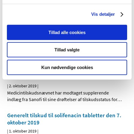
Duavive mod symptomer på overgangsalder
Vis detaljer
hos kvinder får ikke generelt eller generelt
klausuleret tilskud
Tillad alle cookies
|
2. oktober 2019
|
Lægemiddelstyrelsen har besluttet, at Duavive, der
indeholder østrogen+bazedoxifen, ikke skal have
…
Tillad valgte
Supplerende bidrag til revurdering af
Kun nødvendige cookies
tilskudsstatus for medicin til behandling af
diabetes
|
2. oktober 2019
|
Medicintilskudsnævnet har modtaget supplerende
indlæg fra Sanofi til sine drøftelser af tilskudsstatus for
…
Generelt tilskud til solifenacin tabletter den 7.
oktober 2019
|
1. oktober 2019
|