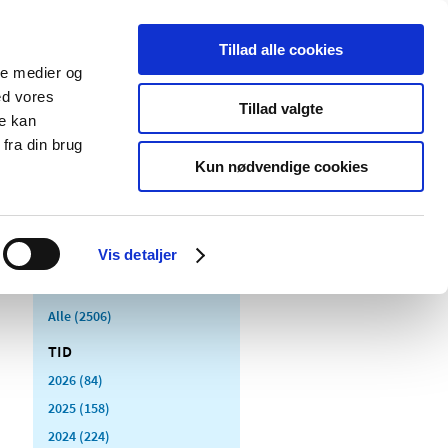
Tillad alle cookies
ale medier og
Udgivelser
Cookies
ed vores
Tillad valgte
re kan
dicinsk
Særlige
fra din brug
styr
produktområder
Kun nødvendige cookies
Vis detaljer
Alle (2506)
TID
2026 (84)
2025 (158)
2024 (224)