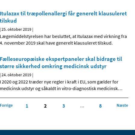
Itulazax til træpollenallergi får generelt klausuleret
tilskud
|
25. oktober 2019
|
Lægemiddelstyrelsen har besluttet, at Itulazax med virkning fra
4. november 2019 skal have generelt klausuleret tilskud.
Fælleseuropæiske ekspertpaneler skal bidrage til
større sikkerhed omkring medicinsk udstyr
|
24. oktober 2019
|
I 2020 og 2022 træder nye regler i kraft i EU, som gælder for
medicinsk udstyr og såkaldt in vitro-diagnostisk medicinsk
…
Forrige
1
2
3
8
Næste
…