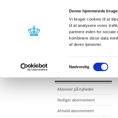
Denne hjemmeside bruger
Vi bruger cookies til at til
til at analysere vores tra
partnere inden for sociale
Godkendelse og
Bivirkninger
kombinere disse data med a
kontrol
produktinfo
af deres tjenester.
Nyheder
Samtykkevalg
Nødvendig
Nyheder
Abonner på nyheder
Rediger abonnement
Afmeld abonnement