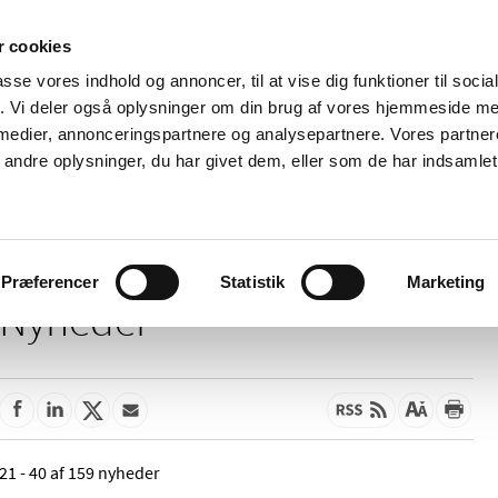
 cookies
passe vores indhold og annoncer, til at vise dig funktioner til soci
Nyheder
Om os
Kontakt
fik. Vi deler også oplysninger om din brug af vores hjemmeside m
 medier, annonceringspartnere og analysepartnere. Vores partne
 og
Tilskud og
Apoteker og salg af
Me
ndre oplysninger, du har givet dem, eller som de har indsamlet 
rmation
priser
medicin
ud
Præferencer
Statistik
Marketing
Nyheder
21 - 40 af 159 nyheder