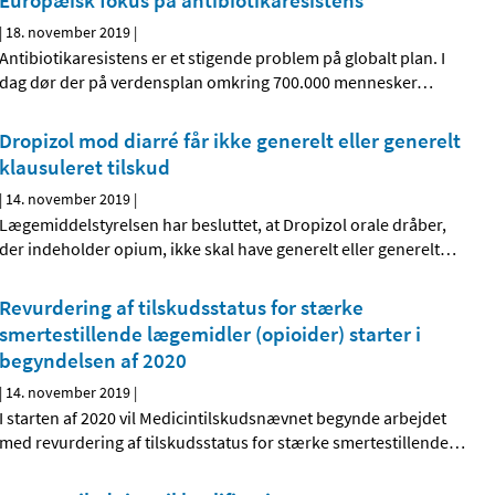
Europæisk fokus på antibiotikaresistens
|
18. november 2019
|
Antibiotikaresistens er et stigende problem på globalt plan. I
dag dør der på verdensplan omkring 700.000 mennesker
…
Dropizol mod diarré får ikke generelt eller generelt
klausuleret tilskud
|
14. november 2019
|
Lægemiddelstyrelsen har besluttet, at Dropizol orale dråber,
der indeholder opium, ikke skal have generelt eller generelt
…
Revurdering af tilskudsstatus for stærke
smertestillende lægemidler (opioider) starter i
begyndelsen af 2020
|
14. november 2019
|
I starten af 2020 vil Medicintilskudsnævnet begynde arbejdet
med revurdering af tilskudsstatus for stærke smertestillende
…