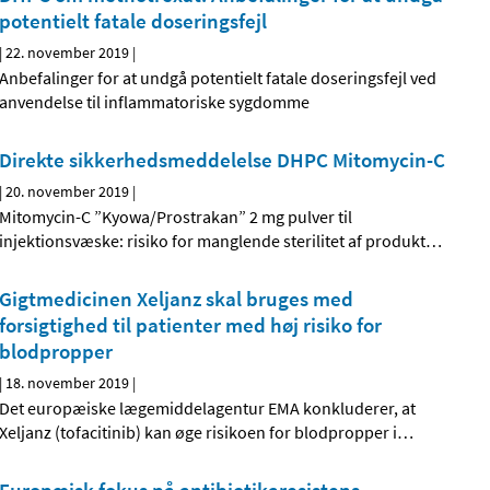
potentielt fatale doseringsfejl
|
22. november 2019
|
Anbefalinger for at undgå potentielt fatale doseringsfejl ved
anvendelse til inflammatoriske sygdomme
Direkte sikkerhedsmeddelelse DHPC Mitomycin-C
|
20. november 2019
|
Mitomycin-C ”Kyowa/Prostrakan” 2 mg pulver til
injektionsvæske: risiko for manglende sterilitet af produkt
…
Gigtmedicinen Xeljanz skal bruges med
forsigtighed til patienter med høj risiko for
blodpropper
|
18. november 2019
|
Det europæiske lægemiddelagentur EMA konkluderer, at
Xeljanz (tofacitinib) kan øge risikoen for blodpropper i
…