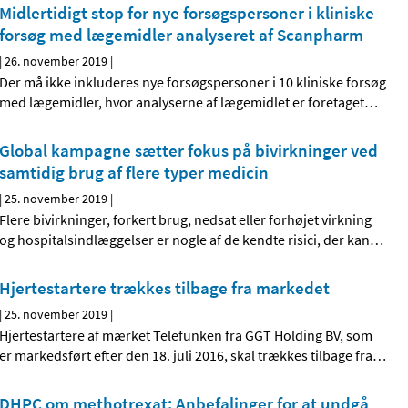
Midlertidigt stop for nye forsøgspersoner i kliniske
forsøg med lægemidler analyseret af Scanpharm
|
26. november 2019
|
Der må ikke inkluderes nye forsøgspersoner i 10 kliniske forsøg
med lægemidler, hvor analyserne af lægemidlet er foretaget
…
Global kampagne sætter fokus på bivirkninger ved
samtidig brug af flere typer medicin
|
25. november 2019
|
Flere bivirkninger, forkert brug, nedsat eller forhøjet virkning
og hospitalsindlæggelser er nogle af de kendte risici, der kan
…
Hjertestartere trækkes tilbage fra markedet
|
25. november 2019
|
Hjertestartere af mærket Telefunken fra GGT Holding BV, som
er markedsført efter den 18. juli 2016, skal trækkes tilbage fra
…
DHPC om methotrexat: Anbefalinger for at undgå