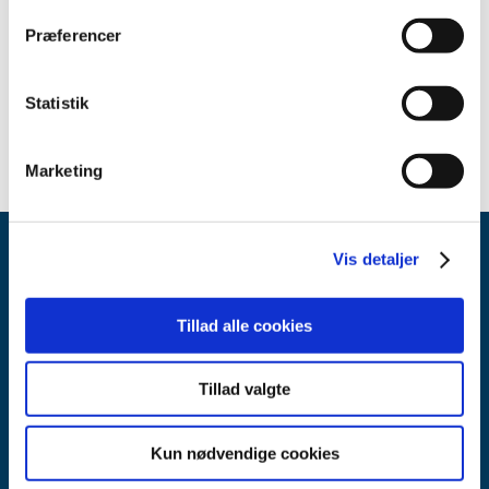
2019 (7)
Præferencer
2018 (2)
april (1)
Statistik
marts (1)
Marketing
Vis detaljer
Tillad alle cookies
Lægemiddelstyrelsen
Tillad valgte
Axel Heides Gade 1
2300 København S
Kun nødvendige cookies
Email:
dkma@dkma.dk