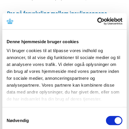
Pas på forveksling mellem insulinpennene
Fiasp og Tresiba U100
|
24. marts 2018
|
Der er indberettet flere tilfælde af forveksling, hvor
patienter fejlagtigt har taget måltids-insulin Fiasp, som
…
Denne hjemmeside bruger cookies
Vi bruger cookies til at tilpasse vores indhold og
annoncer, til at vise dig funktioner til sociale medier og til
Alle (83)
at analysere vores trafik. Vi deler også oplysninger om
TID
din brug af vores hjemmeside med vores partnere inden
for sociale medier, annonceringspartnere og
2026 (8)
analysepartnere. Vores partnere kan kombinere disse
2025 (11)
data med andre oplysninger, du har givet dem, eller som
2024 (12)
de har indsamlet fra din brug af deres tjenester.
2023 (11)
2022 (8)
Samtykkevalg
2021 (14)
Nødvendig
2020 (10)