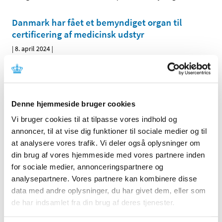
Danmark har fået et bemyndiget organ til
certificering af medicinsk udstyr
|
8. april 2024
|
Lægemiddelstyrelsen har designeret TÜV SÜD Danmark
ApS som bemyndiget organ for medicinsk udstyr. Det
…
Denne hjemmeside bruger cookies
Alle (83)
Vi bruger cookies til at tilpasse vores indhold og
TID
annoncer, til at vise dig funktioner til sociale medier og til
2026 (8)
at analysere vores trafik. Vi deler også oplysninger om
2025 (11)
din brug af vores hjemmeside med vores partnere inden
2024 (12)
for sociale medier, annonceringspartnere og
december (4)
analysepartnere. Vores partnere kan kombinere disse
data med andre oplysninger, du har givet dem, eller som
november (1)
de har indsamlet fra din brug af deres tjenester.
oktober (1)
august (1)