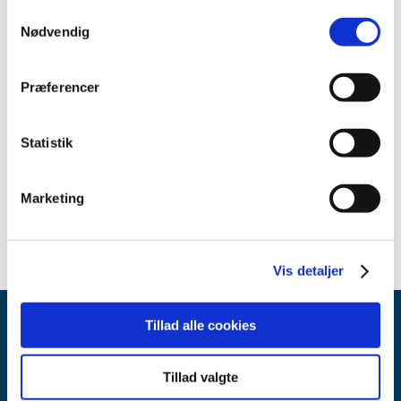
juli (1)
Samtykkevalg
Nødvendig
maj (2)
april (2)
2023 (11)
Præferencer
2022 (8)
2021 (14)
Statistik
2020 (10)
2019 (7)
Marketing
2018 (2)
Vis detaljer
Tillad alle cookies
Tillad valgte