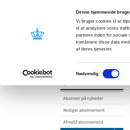
Denne hjemmeside bruger
Vi bruger cookies til at til
til at analysere vores tra
partnere inden for sociale
Godkendelse og
Bivirkninger
kombinere disse data med a
kontrol
produktinfo
af deres tjenester.
/
/
Nyheder
Nyhedskategorier
Med
Samtykkevalg
Nødvendig
Nyheder
Abonner på nyheder
Rediger abonnement
Afmeld abonnement