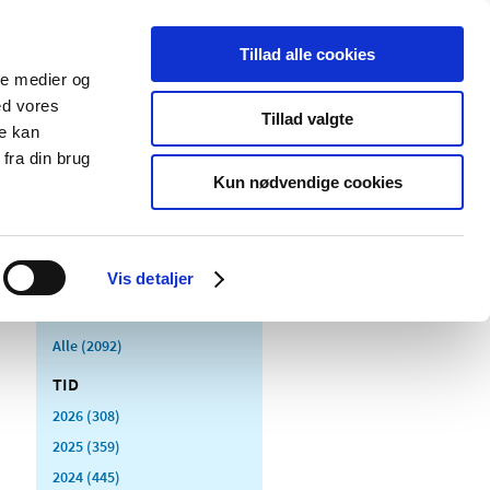
Tillad alle cookies
ale medier og
Udgivelser
Cookies
ed vores
Tillad valgte
re kan
dicinsk
Særlige
fra din brug
styr
produktområder
Kun nødvendige cookies
Vis detaljer
Alle (2092)
TID
2026 (308)
2025 (359)
2024 (445)