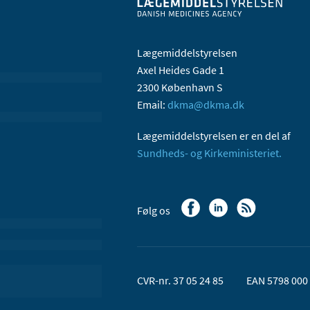
Lægemiddelstyrelsen
Axel Heides Gade 1
2300 København S
Email:
dkma@dkma.dk
Lægemiddelstyrelsen er en del af
Sundheds- og Kirkeministeriet.
Følg os
CVR-nr. 37 05 24 85
EAN 5798 000 