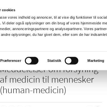
 cookies
passe vores indhold og annoncer, til at vise dig funktioner til soci
Nyheder
Om os
Kontakt
fik. Vi deler også oplysninger om din brug af vores hjemmeside m
 medier, annonceringspartnere og analysepartnere. Vores partne
 og
Tilskud og
Apoteker og salg af
Me
ndre oplysninger, du har givet dem, eller som de har indsamlet 
rmation
priser
medicin
ud
delelser om forsyning af medicin til mennesker (human-medicin)
Præferencer
Statistik
Marketing
Meddelelser om forsyning
af medicin til mennesker
(human-medicin)