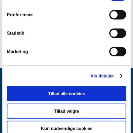
maj (1)
marts (1)
Præferencer
februar (1)
januar (2)
Statistik
2019 (45)
2018 (45)
Marketing
Vis detaljer
Tillad alle cookies
Tillad valgte
Lægemiddelstyrelsen
Axel Heides Gade 1
Kun nødvendige cookies
2300 København S