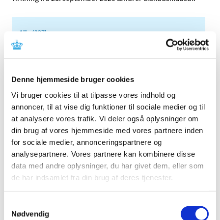
Alle (237)
TID
2026 (25)
2025 (17)
Denne hjemmeside bruger cookies
2024 (17)
Vi bruger cookies til at tilpasse vores indhold og
2023 (26)
annoncer, til at vise dig funktioner til sociale medier og til
at analysere vores trafik. Vi deler også oplysninger om
2022 (16)
din brug af vores hjemmeside med vores partnere inden
2021 (35)
for sociale medier, annonceringspartnere og
2020 (11)
analysepartnere. Vores partnere kan kombinere disse
december (1)
data med andre oplysninger, du har givet dem, eller som
november (1)
de har indsamlet fra din brug af deres tjenester.
oktober (2)
september (1)
Samtykkevalg
juni (1)
Nødvendig