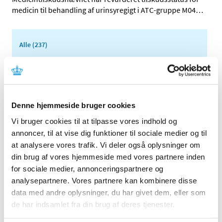
medicin til behandling af urinsyregigt i ATC-gruppe M04
…
Alle (237)
TID
2026 (25)
2025 (17)
2024 (17)
Denne hjemmeside bruger cookies
2023 (26)
Vi bruger cookies til at tilpasse vores indhold og
2022 (16)
annoncer, til at vise dig funktioner til sociale medier og til
at analysere vores trafik. Vi deler også oplysninger om
2021 (35)
din brug af vores hjemmeside med vores partnere inden
december (2)
for sociale medier, annonceringspartnere og
november (5)
analysepartnere. Vores partnere kan kombinere disse
oktober (5)
data med andre oplysninger, du har givet dem, eller som
september (2)
de har indsamlet fra din brug af deres tjenester.
august (2)