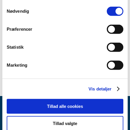
juli (3)
Samtykkevalg
juni (1)
Nødvendig
maj (7)
april (3)
Præferencer
marts (2)
februar (2)
januar (1)
Statistik
2020 (11)
2019 (45)
Marketing
2018 (45)
Vis detaljer
Tillad alle cookies
Tillad valgte