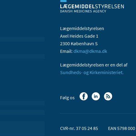
Lægemiddelstyrelsen
Axel Heides Gade 1
2300 København S
Email:
dkma@dkma.dk
Lægemiddelstyrelsen er en del af
Sundheds- og Kirkeministeriet.
Følg os
CVR-nr. 37 05 24 85
EAN 5798 000 