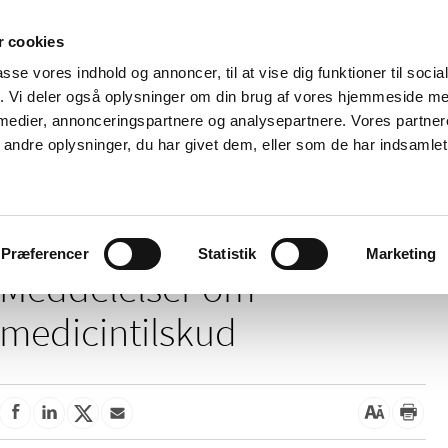
 cookies
passe vores indhold og annoncer, til at vise dig funktioner til soci
Nyheder
Om os
Kontakt
fik. Vi deler også oplysninger om din brug af vores hjemmeside m
 medier, annonceringspartnere og analysepartnere. Vores partne
 og
Tilskud og
Apoteker og salg af
Me
ndre oplysninger, du har givet dem, eller som de har indsamlet 
rmation
priser
medicin
ud
ddelelser om medicintilskud
Præferencer
Statistik
Marketing
Meddelelser om
medicintilskud