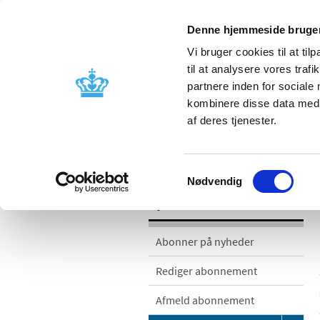
Denne hjemmeside bruger
Vi bruger cookies til at til
til at analysere vores tra
partnere inden for sociale
Godkendelse og
Bivirkninger
kombinere disse data med a
kontrol
produktinfo
af deres tjenester.
/
/
Nyheder
Nyhedskategorier
Me
Samtykkevalg
Nødvendig
Nyheder
Abonner på nyheder
Rediger abonnement
Afmeld abonnement