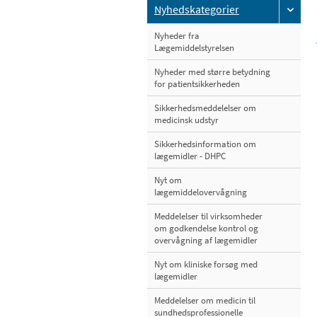
Nyhedskategorier
Nyheder fra
Lægemiddelstyrelsen
Nyheder med større betydning
for patientsikkerheden
Sikkerhedsmeddelelser om
medicinsk udstyr
Sikkerhedsinformation om
lægemidler - DHPC
Nyt om
lægemiddelovervågning
Meddelelser til virksomheder
om godkendelse kontrol og
overvågning af lægemidler
Nyt om kliniske forsøg med
lægemidler
Meddelelser om medicin til
sundhedsprofessionelle