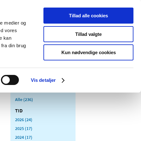
Tillad alle cookies
ale medier og
Udgivelser
Cookies
ed vores
Tillad valgte
re kan
dicinsk
Særlige
fra din brug
styr
produktområder
Kun nødvendige cookies
Vis detaljer
Alle (236)
TID
2026 (24)
2025 (17)
2024 (17)