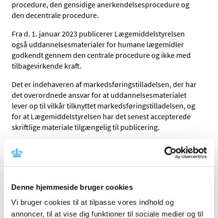
procedure, den gensidige anerkendelsesprocedure og
den decentrale procedure.
Fra d. 1. januar 2023 publicerer Lægemiddelstyrelsen
også uddannelsesmaterialer for humane lægemidler
godkendt gennem den centrale procedure og ikke med
tilbagevirkende kraft.
Det er indehaveren af markedsføringstilladelsen, der har
det overordnede ansvar for at uddannelsesmaterialet
lever op til vilkår tilknyttet markedsføringstilladelsen, og
for at Lægemiddelstyrelsen har det senest accepterede
skriftlige materiale tilgængelig til publicering.
Nedenstående danske uddannelsesmaterialer er
vurderet og accepteret af Lægemiddelstyrelsen.
A
B
C
D
E
F
G
H
I
J
K
L
M
N
O
P
Q
R
S
T
U
V
W
X
Y
Z
Æ
Ø
Å
0-
Denne hjemmeside bruger cookies
9
Vi bruger cookies til at tilpasse vores indhold og
Aa-Ad
Ae-Ah
Ai-Al
Am-Ap
Aq-Au
Av-Az
Aæ-Aå
annoncer, til at vise dig funktioner til sociale medier og til
M