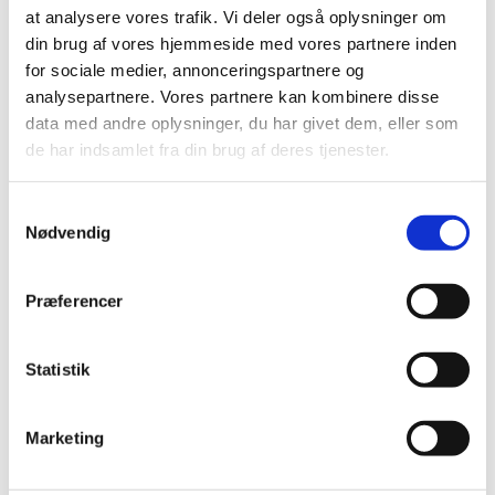
Navn
Lægemiddelform
Styrke
Aktiv substans
at analysere vores trafik. Vi deler også oplysninger om
I
din brug af vores hjemmeside med vores partnere inden
koncentrat til
100
for sociale medier, annonceringspartnere og
Aldurazyme
infusionsvæske,
LARONIDASE
E/ml
analysepartnere. Vores partnere kan kombinere disse
opløsning
data med andre oplysninger, du har givet dem, eller som
injektionsvæske,
60
de har indsamlet fra din brug af deres tjenester.
Alhemo
opløsning i fyldt
mg/1,5
Concizumab
pen
ml
Samtykkevalg
Nødvendig
injektionsvæske,
15
Alhemo
opløsning i fyldt
mg/1,5
Concizumab
pen
ml
Præferencer
injektionsvæske,
150
Alhemo
opløsning i fyldt
mg/1,5
Concizumab
Statistik
pen
ml
injektionsvæske,
300
Marketing
Alhemo
opløsning i fyldt
mg/3
Concizumab
pen
ml