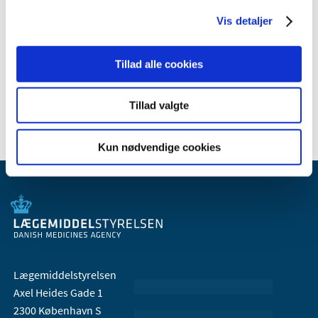
Alitretinoin
Vis detaljer
kapsler, bløde
10 mg
ALITRETINOIN
"Orifarm"
Tillad alle cookies
Alitretinoin
kapsler, bløde
30 mg
ALITRETINOIN
"Orifarm"
Tillad valgte
Kun nødvendige cookies
Lægemiddelstyrelsen
Axel Heides Gade 1
2300 København S