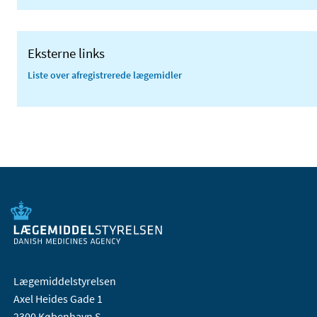
Eksterne links
Liste over afregistrerede lægemidler
Lægemiddelstyrelsen
Axel Heides Gade 1
2300 København S