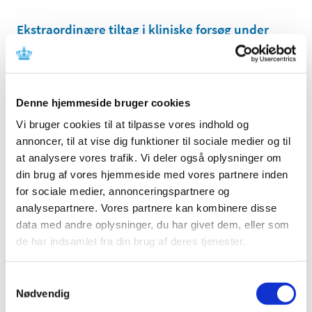
Ekstraordinære tiltag i kliniske forsøg under
COVID-19
|
9. oktober 2020
|
OPDATERET. Vi er opmærksomme på, at COVID-19 har
ekstraordinære konsekvenser for udførslen af kliniske
…
Denne hjemmeside bruger cookies
Vi bruger cookies til at tilpasse vores indhold og
Løbende vurdering af endnu en mulig vaccine
annoncer, til at vise dig funktioner til sociale medier og til
mod COVID-19 er påbegyndt
at analysere vores trafik. Vi deler også oplysninger om
|
6. oktober 2020
|
din brug af vores hjemmeside med vores partnere inden
En løbende vurdering af endnu en mulig vaccine mod
for sociale medier, annonceringspartnere og
COVID-19 er nu påbegyndt i det europæiske
…
analysepartnere. Vores partnere kan kombinere disse
data med andre oplysninger, du har givet dem, eller som
Lægemiddelstyrelsen sætter nu hårdere ind
de har indsamlet fra din brug af deres tjenester.
for at sikre offentliggørelse af resultater fra
kliniske forsøg
Samtykkevalg
Nødvendig
|
6. oktober 2020
|
Bøde eller fængsel i op til fire måneder, sådan kan