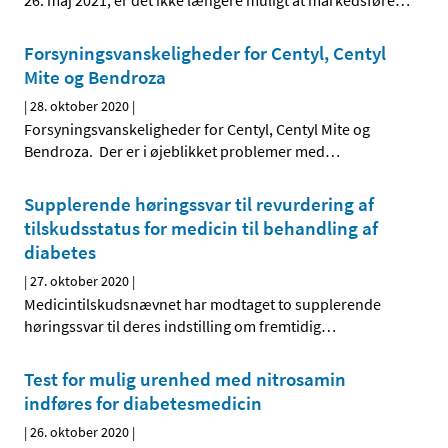
26. maj 2021, er det ikke længere muligt at markedsføre
…
Forsyningsvanskeligheder for Centyl, Centyl
Mite og Bendroza
|
28. oktober 2020
|
Forsyningsvanskeligheder for Centyl, Centyl Mite og
Bendroza. Der er i øjeblikket problemer med
…
Supplerende høringssvar til revurdering af
tilskudsstatus for medicin til behandling af
diabetes
|
27. oktober 2020
|
Medicintilskudsnævnet har modtaget to supplerende
høringssvar til deres indstilling om fremtidig
…
Test for mulig urenhed med nitrosamin
indføres for diabetesmedicin
|
26. oktober 2020
|