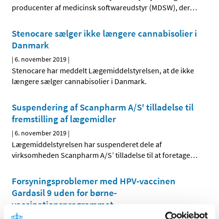
producenter af medicinsk softwareudstyr (MDSW), der
…
Stenocare sælger ikke længere cannabisolier i
Danmark
|
6. november 2019
|
Stenocare har meddelt Lægemiddelstyrelsen, at de ikke
længere sælger cannabisolier i Danmark.
Suspendering af Scanpharm A/S' tilladelse til
fremstilling af lægemidler
|
6. november 2019
|
Lægemiddelstyrelsen har suspenderet dele af
virksomheden Scanpharm A/S’ tilladelse til at foretage
…
Forsyningsproblemer med HPV-vaccinen
Gardasil 9 uden for børne-
vaccinationsprogrammet
|
4. november 2019
|