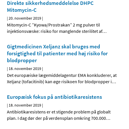
Direkte sikkerhedsmeddelelse DHPC
Mitomycin-C
|
20. november 2019
|
Mitomycin-C ”Kyowa/Prostrakan” 2 mg pulver til
injektionsvæske: risiko for manglende sterilitet af
…
Gigtmedicinen Xeljanz skal bruges med
forsigtighed til patienter med høj risiko for
blodpropper
|
18. november 2019
|
Det europæiske lægemiddelagentur EMA konkluderer, at
Xeljanz (tofacitinib) kan øge risikoen for blodpropper i
…
Europæisk fokus på antibiotikaresistens
|
18. november 2019
|
Antibiotikaresistens er et stigende problem på globalt
plan. I dag dør der på verdensplan omkring 700.000
…