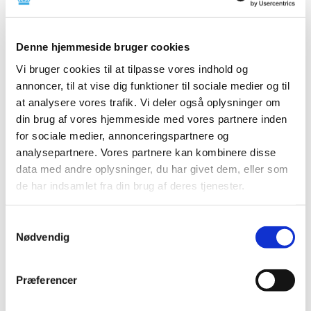
Medicinalvirksomheden MSD har oplyst, at de ikke kan
levere HPV-vaccinen Gardasil 9 til det private marked
…
Denne hjemmeside bruger cookies
Høring over forslag til tilskudsstatus for
Vi bruger cookies til at tilpasse vores indhold og
medicin mod knogleskørhed
annoncer, til at vise dig funktioner til sociale medier og til
at analysere vores trafik. Vi deler også oplysninger om
|
1. november 2019
|
din brug af vores hjemmeside med vores partnere inden
Medicintilskudsnævnet er i gang med at revurdere
tilskudsstatus for medicin mod knogleskørhed og har
…
for sociale medier, annonceringspartnere og
analysepartnere. Vores partnere kan kombinere disse
data med andre oplysninger, du har givet dem, eller som
Fagligt Forum om medicinmangel – følg med
de har indsamlet fra din brug af deres tjenester.
via Facebook
|
31. oktober 2019
|
Samtykkevalg
Når Lægemiddelstyrelsen i dag holder Fagligt Forum om
Nødvendig
medicinmangel, kan det følges live via
…
Flere ressourcer skal styrke
Præferencer
patientsikkerheden ved medicinsk udstyr