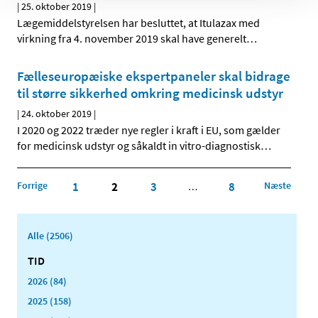
|
25. oktober 2019
|
Lægemiddelstyrelsen har besluttet, at Itulazax med
virkning fra 4. november 2019 skal have generelt
…
Fælleseuropæiske ekspertpaneler skal bidrage
til større sikkerhed omkring medicinsk udstyr
|
24. oktober 2019
|
I 2020 og 2022 træder nye regler i kraft i EU, som gælder
for medicinsk udstyr og såkaldt in vitro-diagnostisk
…
Forrige
1
2
3
8
Næste
…
Alle (2506)
TID
2026 (84)
2025 (158)