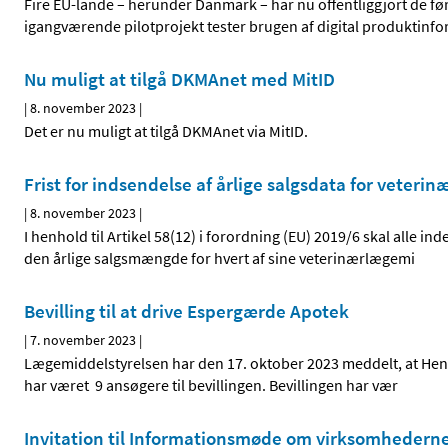
Fire EU-lande – herunder Danmark – har nu offentliggjort de fø
igangværende pilotprojekt tester brugen af digital produktinf
Nu muligt at tilgå DKMAnet med MitID
|
8. november 2023
|
Det er nu muligt at tilgå DKMAnet via MitID.
Frist for indsendelse af årlige salgsdata for vete
|
8. november 2023
|
I henhold til Artikel 58(12) i forordning (EU) 2019/6 skal alle i
den årlige salgsmængde for hvert af sine veterinærlægemi
Bevilling til at drive Espergærde Apotek
|
7. november 2023
|
Lægemiddelstyrelsen har den 17. oktober 2023 meddelt, at Henri
har været 9 ansøgere til bevillingen. Bevillingen har vær
Invitation til Informationsmøde om virksomhederne