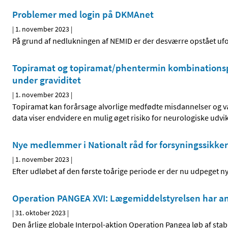
Problemer med login på DKMAnet
|
1. november 2023
|
På grund af nedlukningen af NEMID er der desværre opstået uf
Topiramat og topiramat/phentermin kombinationspr
under graviditet
|
1. november 2023
|
Topiramat kan forårsage alvorlige medfødte misdannelser og v
data viser endvidere en mulig øget risiko for neurologiske udvi
Nye medlemmer i Nationalt råd for forsyningssikke
|
1. november 2023
|
Efter udløbet af den første toårige periode er der nu udpeget n
Operation PANGEA XVI: Lægemiddelstyrelsen har an
|
31. oktober 2023
|
Den årlige globale Interpol-aktion Operation Pangea løb af stable