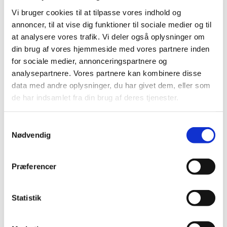
Revurdering af tilskudsstatus for NSAID'er og
Vi bruger cookies til at tilpasse vores indhold og
lægemidler mod svage smerter
annoncer, til at vise dig funktioner til sociale medier og til
at analysere vores trafik. Vi deler også oplysninger om
|
24. september 2013
|
Medicintilskudsnævnet vil i slutningen af 2013 eller
din brug af vores hjemmeside med vores partnere inden
starten af 2014 påbegynde arbejdet med revurdering af
…
for sociale medier, annonceringspartnere og
analysepartnere. Vores partnere kan kombinere disse
Afgørelse om generelt tilskud til Esmya
data med andre oplysninger, du har givet dem, eller som
de har indsamlet fra din brug af deres tjenester.
|
19. september 2013
|
Vi har truffet afgørelse i ansøgning om generelt tilskud til
Esmya. Lægemidlet får generelt tilskud.
Samtykkevalg
Nødvendig
Afgørelse om generelt tilskud til Vipdomet
|
19. september 2013
|
Præferencer
Vi har truffet afgørelse i ansøgning om generelt tilskud til
Vipdomet. Lægemidlet får generelt tilskud.
Statistik
Afgørelse om generelt tilskud til Vipidia