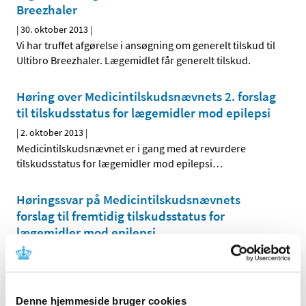
Breezhaler
|
30. oktober 2013
|
Vi har truffet afgørelse i ansøgning om generelt tilskud til
Ultibro Breezhaler. Lægemidlet får generelt tilskud.
Høring over Medicintilskuds­nævnets 2. forslag
til tilskudsstatus for lægemidler mod epilepsi
|
2. oktober 2013
|
Medicintilskudsnævnet er i gang med at revurdere
tilskudsstatus for lægemidler mod epilepsi
…
Høringssvar på Medicintilskudsnævnets
forslag til fremtidig tilskudsstatus for
lægemidler mod epilepsi
|
29. september 2013
|
Medicintilskudsnævnets forslag til fremtidig
tilskudsstatus for lægemidler mod epilepsi
…
Denne hjemmeside bruger cookies