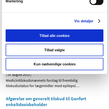
Marketing
|
19. september 2013
|
Vi har truffet afgørelse i ansøgning om generelt tilskud til
Vipidia. Lægemidlet får generelt tilskud.
Vis detaljer
Afgørelse om generelt tilskud til Selincro
|
16. september 2013
|
Tillad alle cookies
Vi har truffet afgørelse i ansøgning om generelt tilskud til
Selincro. Lægemidlet får ikke generelt tilskud.
Tillad valgte
Høringssvar på Medicintilskuds­nævnets
forslag til fremtidig tilskudsstatus for
Kun nødvendige cookies
lægemidler mod epilepsi
|
29. august 2013
|
Medicintilskudsnævnets forslag til fremtidig
tilskudsstatus for lægemidler mod epilepsi
…
Afgørelse om generelt tilskud til Ganfort
enkeltdosis­­beholder