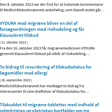
Den 8. oktober 2023 var der frist for at indsende kommentarer
til Medicintilskudsnævnets anbefaling, som blandt andet går
…
VYDURA mod migræne bliver en del af
forsøgsordningen med risikodeling og får
klausuleret tilskud
|
11. oktober 2023
|
Fra den 16. oktober 2023 får migrænemedicinen VYDURA
generelt klausuleret tilskud på vilkår af risikodeling.
…
To bidrag til revurdering af tilskudsstatus for
lægemidler mod allergi
|
26. september 2023
|
Medicintilskudsnævnet har modtaget to bidrag fra
interessenter til sine drøftelser af tilskudsstatus for
…
Tilskuddet til migræne-tabletter med indhold af
zolmitriptan og eletriptan bortfalder om tre