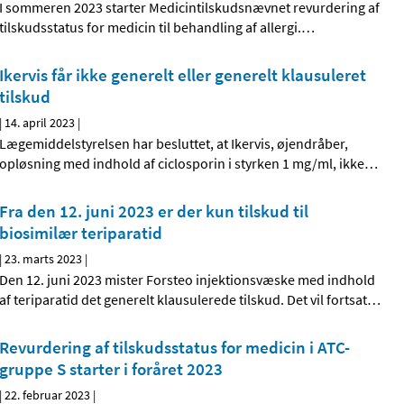
I sommeren 2023 starter Medicintilskudsnævnet revurdering af
tilskudsstatus for medicin til behandling af allergi.
…
Ikervis får ikke generelt eller generelt klausuleret
tilskud
|
14. april 2023
|
Lægemiddelstyrelsen har besluttet, at Ikervis, øjendråber,
opløsning med indhold af ciclosporin i styrken 1 mg/ml, ikke
…
Fra den 12. juni 2023 er der kun tilskud til
biosimilær teriparatid
|
23. marts 2023
|
Den 12. juni 2023 mister Forsteo injektionsvæske med indhold
af teriparatid det generelt klausulerede tilskud. Det vil fortsat
…
Revurdering af tilskudsstatus for medicin i ATC-
gruppe S starter i foråret 2023
|
22. februar 2023
|