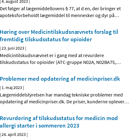
|
4. august 2023
|
Det følger af lægemiddellovens § 77, at d en, der bringer et
apoteksforbeholdt lægemiddel til mennesker og dyr på
…
Høring over Medicintilskudsnævnets forslag til
fremtidig tilskudsstatus for opioider
|
23. juni 2023
|
Medicintilskudsnævnet er i gang med at revurdere
tilskudsstatus for opioider (ATC-gruppe N02A, N02BA75,
…
Problemer med opdatering af medicinpriser.dk
|
1. maj 2023
|
Lægemiddelstyrelsen har mandag tekniske problemer med
opdatering af medicinpriser.dk. De priser, kunderne oplever
…
Revurdering af tilskudsstatus for medicin mod
allergi starter i sommeren 2023
|
24. april 2023
|