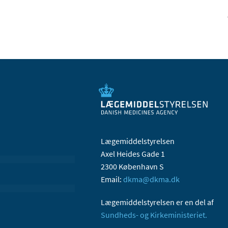
Lægemiddelstyrelsen
Axel Heides Gade 1
2300 København S
Email:
dkma@dkma.dk
Lægemiddelstyrelsen er en del af
Sundheds- og Kirkeministeriet.