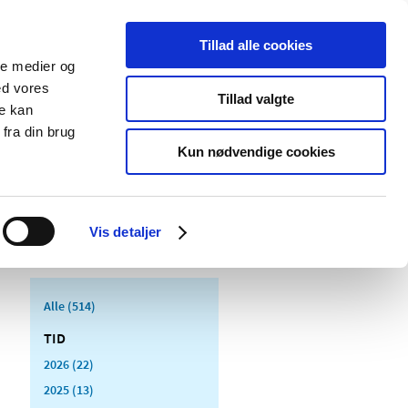
Tillad alle cookies
ale medier og
Udgivelser
Cookies
ed vores
Tillad valgte
re kan
dicinsk
Særlige
fra din brug
styr
produktområder
Kun nødvendige cookies
Vis detaljer
Alle (514)
TID
2026 (22)
2025 (13)