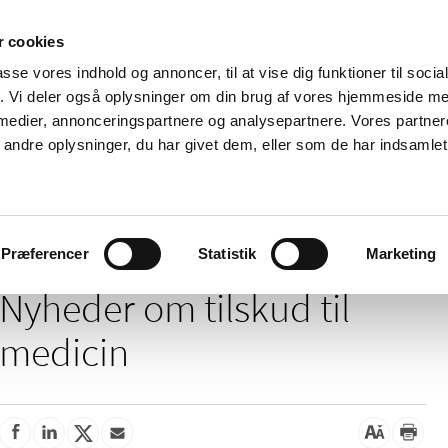
 cookies
passe vores indhold og annoncer, til at vise dig funktioner til soci
Nyheder
Om os
Kontakt
fik. Vi deler også oplysninger om din brug af vores hjemmeside m
 medier, annonceringspartnere og analysepartnere. Vores partne
 og
Tilskud og
Apoteker og salg af
Me
ndre oplysninger, du har givet dem, eller som de har indsamlet 
rmation
priser
medicin
ud
/
Tilskud og priser
Tilskud til medicin
Præferencer
Statistik
Marketing
Nyheder om tilskud til
medicin