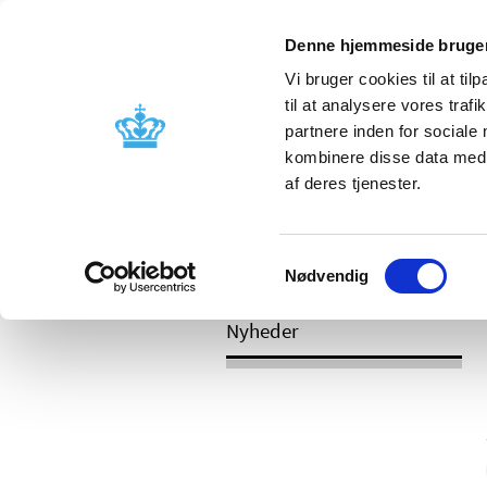
Mobil visning
Denne hjemmeside bruger
Vi bruger cookies til at til
til at analysere vores tra
partnere inden for sociale
Godkendelse og
Bivirkninger
kombinere disse data med a
kontrol
produktinfo
af deres tjenester.
Samtykkevalg
/
/
Nyheder
Kategori
Nyheder om 
Nødvendig
Nyheder