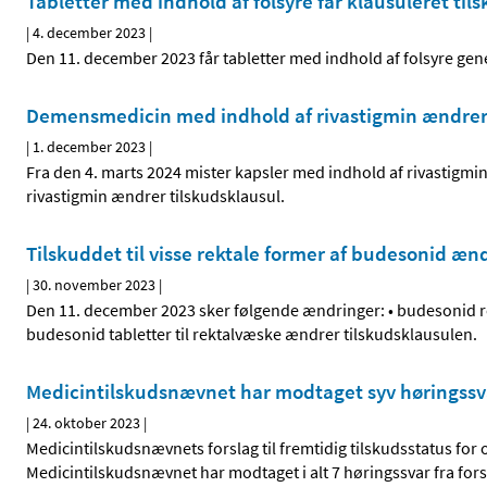
Tabletter med indhold af folsyre får klausuleret til
|
4. december 2023
|
Den 11. december 2023 får tabletter med indhold af folsyre genere
Demensmedicin med indhold af rivastigmin ændrer 
|
1. december 2023
|
Fra den 4. marts 2024 mister kapsler med indhold af rivastigmi
rivastigmin ændrer tilskudsklausul.
Tilskuddet til visse rektale former af budesonid æn
|
30. november 2023
|
Den 11. december 2023 sker følgende ændringer: • budesonid rekt
budesonid tabletter til rektalvæske ændrer tilskudsklausulen.
Medicintilskudsnævnet har modtaget syv høringssva
|
24. oktober 2023
|
Medicintilskudsnævnets forslag til fremtidig tilskudsstatus for
Medicintilskudsnævnet har modtaget i alt 7 høringssvar fra forsk