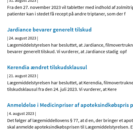
|
31. august 2023
|
Fra den 27. november 2023 vil tabletter med indhold af zolmitri
patienter kan i stedet få recept på andre triptaner, som der f
Jardiance bevarer generelt tilskud
|
24. august 2023
|
Lægemiddelstyrelsen har besluttet, at Jardiance, filmovertrukne
bevarer generelt tilskud. Vi vurderer, at Jardiance stadig opf
Kerendia ændret tilskudsklausul
|
21. august 2023
|
Lægemiddelstyrelsen har besluttet, at Kerendia, filmovertrukne
tilskudsklausul fra den 24. juli 2023. Vi vurderer, at Kere
Anmeldelse i Medicinpriser af apoteksindkøbspris på
|
4. august 2023
|
Det følger af lægemiddellovens § 77, at d en, der bringer et a
skal anmelde apoteksindkøbsprisen til Lægemiddelstyrelsen. E