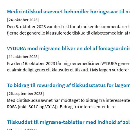
Medicintilskudsnævnet behandler høringssvar til næ
|
24. oktober 2023
|
Den 8. oktober 2023 var der frist for at indsende kommentarer 
fjerne det generelle klausulerede tilskud til diabetesmedicin af 
VYDURA mod migræne bliver en del af forsøgsordning
|
11. oktober 2023
|
Fra den 16. oktober 2023 får migrænemedicinen VYDURA generelt 
et almindeligt generelt klausuleret tilskud. Hvis lægen vurderer
To bidrag til revurdering af tilskudsstatus for læge
|
26. september 2023
|
Medicintilskudsnævnet har modtaget to bidrag fra interessenter 
R06A (inkl. S01G og V01A)). Bidrag fra interessenter til re
Tilskuddet til migræne-tabletter med indhold af zo