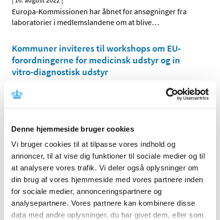
|
16. august 2022
|
Europa-Kommissionen har åbnet for ansøgninger fra
laboratorier i medlemslandene om at blive
…
Kommuner inviteres til workshops om EU-
forordningerne for medicinsk udstyr og in
vitro-diagnostisk udstyr
|
23. juni 2022
|
Lægemiddelstyrelsen inviterer alle landets kommuner til
et workshopforløb for at give dem større indsigt i de
…
Denne hjemmeside bruger cookies
Ny Q&A publiceret på EudraLex vol. 10 om
Vi bruger cookies til at tilpasse vores indhold og
grænsefladerne mellem forordningerne om
annoncer, til at vise dig funktioner til sociale medier og til
kliniske forsøg med lægemidler og in-vitro
at analysere vores trafik. Vi deler også oplysninger om
diagnostik
din brug af vores hjemmeside med vores partnere inden
|
30. maj 2022
|
for sociale medier, annonceringspartnere og
Der bliver benyttet meget in-vitro diagnostik (IVD) til
analysepartnere. Vores partnere kan kombinere disse
forskellige formål i kliniske forsøg med lægemidler. Der
…
data med andre oplysninger, du har givet dem, eller som