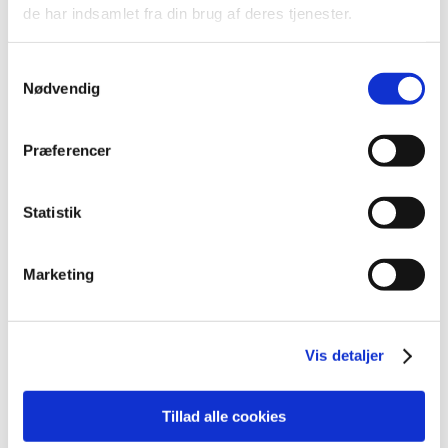
de har indsamlet fra din brug af deres tjenester.
Nye krav og strammere regler i EU's forordning
for in vitro-diagnostisk medicinsk udstyr
Samtykkevalg
|
25. maj 2022
|
Nødvendig
Pr. 26. maj 2022 indføres der en række nye krav i EU-
forordningen for IVD-udstyr. De vigtigste ændringer er,
…
Præferencer
4. nyhedsbrev om Medicinsk udstyr
|
4. februar 2022
|
Statistik
Med dette og kommende nyhedsbreve, vil
Lægemiddelstyrelsen orientere danske aktører om
…
Marketing
Alle (83)
TID
Vis detaljer
2026 (8)
2025 (11)
Tillad alle cookies
2024 (12)