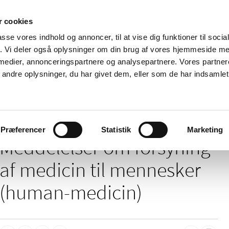
 cookies
passe vores indhold og annoncer, til at vise dig funktioner til soci
Nyheder
Om os
Kontakt
fik. Vi deler også oplysninger om din brug af vores hjemmeside m
 medier, annonceringspartnere og analysepartnere. Vores partne
 og
Tilskud og
Apoteker og salg af
Me
ndre oplysninger, du har givet dem, eller som de har indsamlet 
rmation
priser
medicin
ud
delelser om forsyning af medicin til mennesker (human-medicin)
Præferencer
Statistik
Marketing
Meddelelser om forsyning
af medicin til mennesker
(human-medicin)