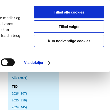
Tillad alle cookies
ale medier og
Udgivelser
Cookies
ed vores
Tillad valgte
re kan
dicinsk
Særlige
fra din brug
styr
produktområder
Kun nødvendige cookies
Vis detaljer
Alle (2091)
TID
2026 (307)
2025 (359)
2024 (445)