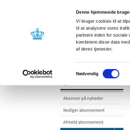
Denne hjemmeside bruger
Vi bruger cookies til at til
til at analysere vores tra
partnere inden for sociale
Godkendelse og
Bivirkninger
kombinere disse data med a
kontrol
produktinfo
af deres tjenester.
/
/
Nyheder
Nyhedskategorier
Med
Samtykkevalg
Nødvendig
Nyheder
Abonner på nyheder
Rediger abonnement
Afmeld abonnement