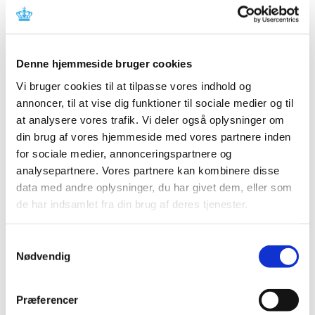
|
22. november 2021
|
Medicintilskudsnævnet har revurderet tilskudsstatus for
insuliner i ATC-gruppe A10A og er nu færdig med sine
…
Denne hjemmeside bruger cookies
Vi bruger cookies til at tilpasse vores indhold og
Revurdering af tilskudsstatus for insuliner-
annoncer, til at vise dig funktioner til sociale medier og til
hurtigtvirkende insulinanaloger i hætteglas
at analysere vores trafik. Vi deler også oplysninger om
|
8. november 2021
|
din brug af vores hjemmeside med vores partnere inden
Medicintilskudsnævnets forslag til fremtidig
for sociale medier, annonceringspartnere og
tilskudsstatus for hurtigtvirkende insulinanaloger i
…
analysepartnere. Vores partnere kan kombinere disse
data med andre oplysninger, du har givet dem, eller som
de har indsamlet fra din brug af deres tjenester.
Alle (237)
TID
Samtykkevalg
2026 (25)
Nødvendig
2025 (17)
2024 (17)
Præferencer
2023 (26)