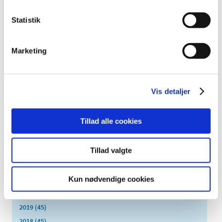
2022 (16)
Statistik
2021 (35)
december (2)
november (5)
Marketing
oktober (5)
september (2)
august (2)
Vis detaljer
juli (3)
juni (1)
Tillad alle cookies
maj (7)
april (3)
Tillad valgte
marts (2)
februar (2)
Kun nødvendige cookies
januar (1)
2020 (11)
2019 (45)
2018 (45)