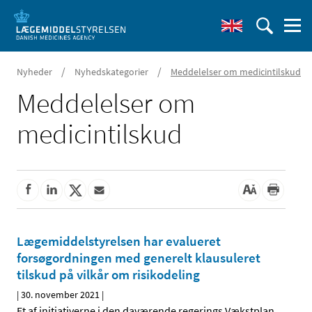
/
/
Nyheder
Nyhedskategorier
Meddelelser om medicintilskud
Meddelelser om
medicintilskud
Lægemiddelstyrelsen har evalueret
forsøgordningen med generelt klausuleret
tilskud på vilkår om risikodeling
|
30. november 2021
|
Et af initiativerne i den daværende regerings Vækstplan