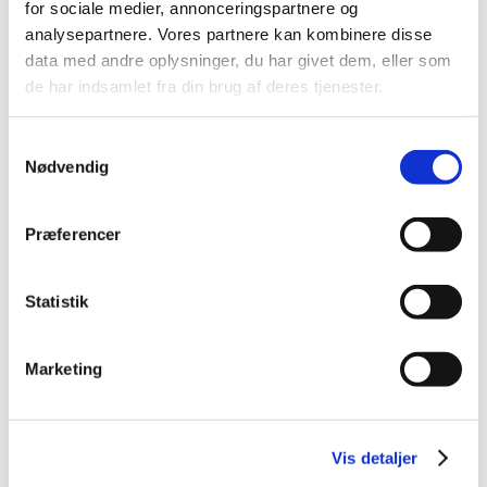
for sociale medier, annonceringspartnere og
2023 (26)
analysepartnere. Vores partnere kan kombinere disse
2022 (16)
data med andre oplysninger, du har givet dem, eller som
2021 (35)
de har indsamlet fra din brug af deres tjenester.
december (2)
november (5)
Samtykkevalg
Nødvendig
oktober (5)
september (2)
august (2)
Præferencer
juli (3)
juni (1)
Statistik
maj (7)
april (3)
marts (2)
Marketing
februar (2)
januar (1)
2020 (11)
Vis detaljer
2019 (45)