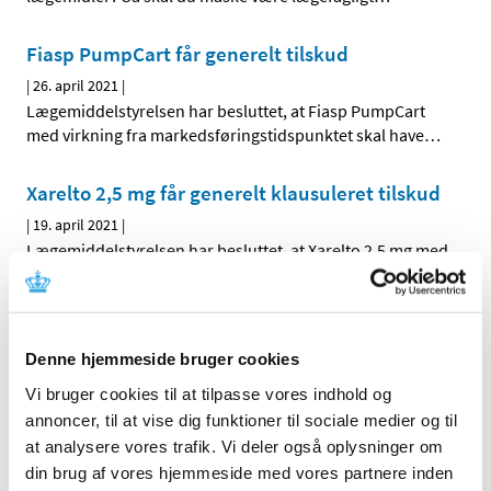
Fiasp PumpCart får generelt tilskud
|
26. april 2021
|
Lægemiddelstyrelsen har besluttet, at Fiasp PumpCart
med virkning fra markedsføringstidspunktet skal have
…
Xarelto 2,5 mg får generelt klausuleret tilskud
|
19. april 2021
|
Lægemiddelstyrelsen har besluttet, at Xarelto 2,5 mg med
virkning fra den 3. maj 2021 får generelt klausuleret
…
Alle (237)
Denne hjemmeside bruger cookies
TID
Vi bruger cookies til at tilpasse vores indhold og
annoncer, til at vise dig funktioner til sociale medier og til
2026 (25)
at analysere vores trafik. Vi deler også oplysninger om
2025 (17)
din brug af vores hjemmeside med vores partnere inden
2024 (17)