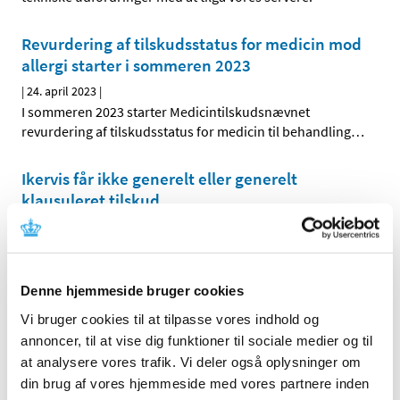
Revurdering af tilskudsstatus for medicin mod
allergi starter i sommeren 2023
|
24. april 2023
|
I sommeren 2023 starter Medicintilskudsnævnet
revurdering af tilskudsstatus for medicin til behandling
…
Ikervis får ikke generelt eller generelt
klausuleret tilskud
|
14. april 2023
|
Lægemiddelstyrelsen har besluttet, at Ikervis,
øjendråber, opløsning med indhold af ciclosporin i
…
Denne hjemmeside bruger cookies
Vi bruger cookies til at tilpasse vores indhold og
Alle (237)
annoncer, til at vise dig funktioner til sociale medier og til
TID
at analysere vores trafik. Vi deler også oplysninger om
din brug af vores hjemmeside med vores partnere inden
2026 (25)