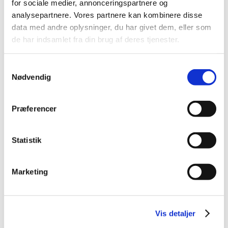
for sociale medier, annonceringspartnere og
2025 (17)
analysepartnere. Vores partnere kan kombinere disse
2024 (17)
data med andre oplysninger, du har givet dem, eller som
2023 (26)
de har indsamlet fra din brug af deres tjenester.
december (3)
november (2)
Samtykkevalg
oktober (3)
Nødvendig
september (1)
august (5)
Præferencer
juni (1)
maj (2)
Statistik
april (3)
marts (3)
februar (3)
Marketing
2022 (16)
2021 (35)
2020 (11)
Vis detaljer
2019 (45)