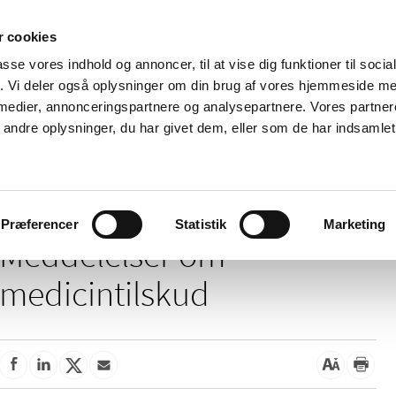
 cookies
passe vores indhold og annoncer, til at vise dig funktioner til soci
Nyheder
Om os
Kontakt
fik. Vi deler også oplysninger om din brug af vores hjemmeside m
 medier, annonceringspartnere og analysepartnere. Vores partne
 og
Tilskud og
Apoteker og salg af
Me
ndre oplysninger, du har givet dem, eller som de har indsamlet 
rmation
priser
medicin
ud
ddelelser om medicintilskud
Præferencer
Statistik
Marketing
Meddelelser om
medicintilskud