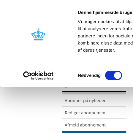
Denne hjemmeside bruger
Vi bruger cookies til at til
til at analysere vores tra
partnere inden for sociale
Godkendelse og
Bivirkninger
kombinere disse data med a
kontrol
produktinfo
af deres tjenester.
/
/
Nyheder
Nyhedskategorier
Me
Samtykkevalg
Nødvendig
Nyheder
Abonner på nyheder
Rediger abonnement
Afmeld abonnement