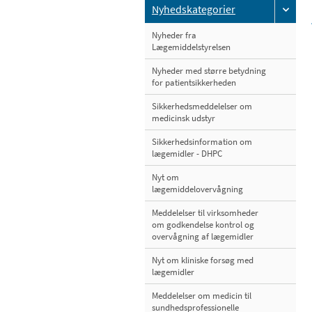
Nyhedskategorier
Nyheder fra
Lægemiddelstyrelsen
Nyheder med større betydning
for patientsikkerheden
Sikkerhedsmeddelelser om
medicinsk udstyr
Sikkerhedsinformation om
lægemidler - DHPC
Nyt om
lægemiddelovervågning
Meddelelser til virksomheder
om godkendelse kontrol og
overvågning af lægemidler
Nyt om kliniske forsøg med
lægemidler
Meddelelser om medicin til
sundhedsprofessionelle