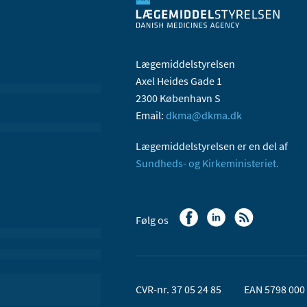
Lægemiddelstyrelsen
Axel Heides Gade 1
2300 København S
Email:
dkma@dkma.dk
Lægemiddelstyrelsen er en del af
Sundheds- og Kirkeministeriet.
Følg os
CVR-nr. 37 05 24 85
EAN 5798 000 