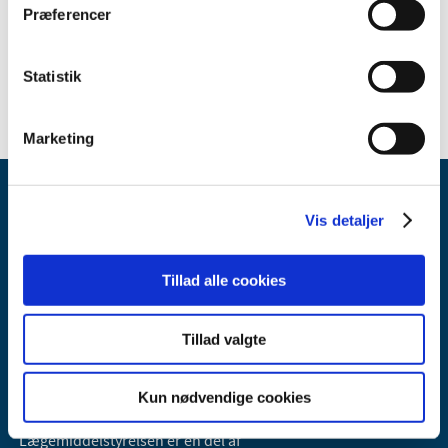
2020 (2)
Præferencer
2019 (3)
2018 (7)
Statistik
Marketing
Vis detaljer
Tillad alle cookies
Lægemiddelstyrelsen
Tillad valgte
Axel Heides Gade 1
2300 København S
Email:
dkma@dkma.dk
Kun nødvendige cookies
Lægemiddelstyrelsen er en del af