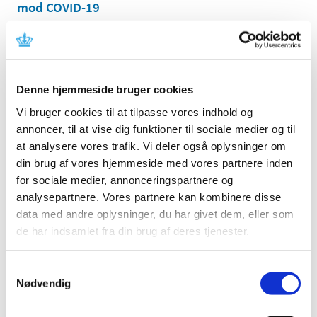
mod COVID-19
|
16. februar 2021
|
Det europæiske lægemiddelagentur EMA har modtaget
den fjerde ansøgning om en betinget
…
Denne hjemmeside bruger cookies
Alle (36)
Vi bruger cookies til at tilpasse vores indhold og
annoncer, til at vise dig funktioner til sociale medier og til
TID
at analysere vores trafik. Vi deler også oplysninger om
2025 (5)
din brug af vores hjemmeside med vores partnere inden
2024 (2)
for sociale medier, annonceringspartnere og
2023 (8)
analysepartnere. Vores partnere kan kombinere disse
2022 (4)
data med andre oplysninger, du har givet dem, eller som
de har indsamlet fra din brug af deres tjenester.
2021 (5)
maj (1)
Samtykkevalg
marts (1)
Nødvendig
februar (1)
januar (2)