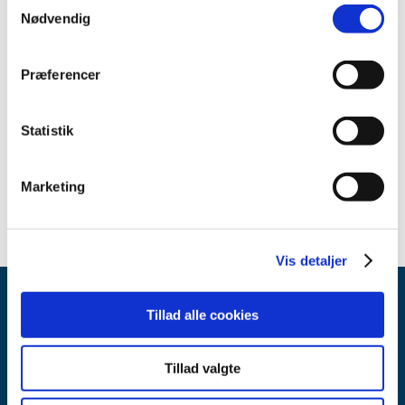
Samtykkevalg
juli (7)
Nødvendig
juni (6)
april (3)
Præferencer
marts (4)
februar (3)
Statistik
januar (2)
2020 (29)
2019 (16)
Marketing
Vis detaljer
Tillad alle cookies
Tillad valgte