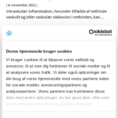
|
4. november 2021
|
Intraokulær inflammation, herunder tilfælde af nethinde
vaskulit og/eller vaskulær okklusion i nethinden, kan
…
Alle (130)
TID
Denne hjemmeside bruger cookies
2026 (7)
2025 (11)
Vi bruger cookies til at tilpasse vores indhold og
annoncer, til at vise dig funktioner til sociale medier og til
2024 (8)
at analysere vores trafik. Vi deler også oplysninger om
2023 (12)
din brug af vores hjemmeside med vores partnere inden
2022 (15)
for sociale medier, annonceringspartnere og
2021 (32)
analysepartnere. Vores partnere kan kombinere disse
december (1)
data med andre oplysninger, du har givet dem, eller som
november (1)
de har indsamlet fra din brug af deres tjenester.
oktober (3)
august (2)