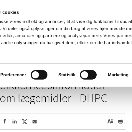
 cookies
passe vores indhold og annoncer, til at vise dig funktioner til soci
Nyheder
Om os
Kontakt
fik. Vi deler også oplysninger om din brug af vores hjemmeside m
 medier, annonceringspartnere og analysepartnere. Vores partne
 og
Tilskud og
Apoteker og salg af
Me
ndre oplysninger, du har givet dem, eller som de har indsamlet 
rmation
priser
medicin
ud
kkerhedsinformation om lægemidler - DHPC
Præferencer
Statistik
Marketing
Sikkerhedsinformation
om lægemidler - DHPC