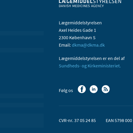
Lægemiddelstyrelsen
Axel Heides Gade 1
2300 København S
Email:
dkma@dkma.dk
Lægemiddelstyrelsen er en del af
Sundheds- og Kirkeministeriet.
Følg os
CVR-nr. 37 05 24 85
EAN 5798 000 