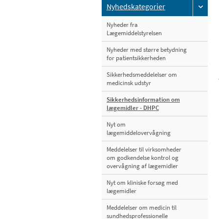
Nyhedskategorier
Nyheder fra
Lægemiddelstyrelsen
Nyheder med større betydning
for patientsikkerheden
Sikkerhedsmeddelelser om
medicinsk udstyr
Sikkerhedsinformation om
lægemidler - DHPC
Nyt om
lægemiddelovervågning
Meddelelser til virksomheder
om godkendelse kontrol og
overvågning af lægemidler
Nyt om kliniske forsøg med
lægemidler
Meddelelser om medicin til
sundhedsprofessionelle