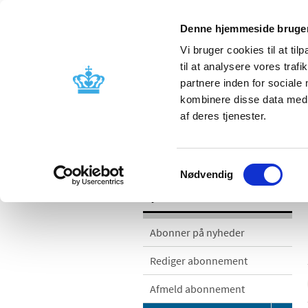
Denne hjemmeside bruger
Vi bruger cookies til at til
til at analysere vores tra
partnere inden for sociale
Godkendelse og
Bivirkninger
kombinere disse data med a
kontrol
produktinfo
af deres tjenester.
/
/
Nyheder
Nyhedskategorier
Si
Samtykkevalg
Nødvendig
Nyheder
Abonner på nyheder
Rediger abonnement
Afmeld abonnement