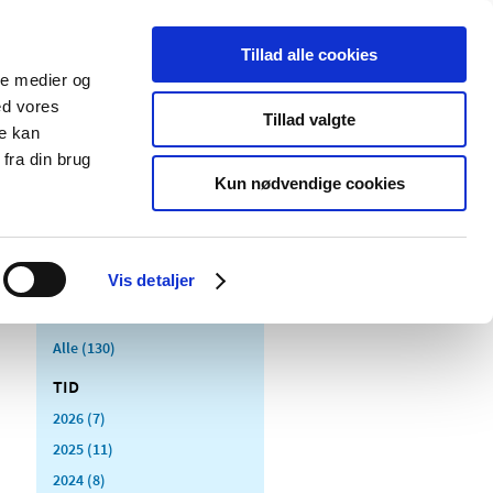
Tillad alle cookies
ale medier og
Udgivelser
Cookies
ed vores
Tillad valgte
re kan
dicinsk
Særlige
fra din brug
styr
produktområder
Kun nødvendige cookies
Vis detaljer
Alle (130)
TID
2026 (7)
2025 (11)
2024 (8)