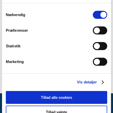
september (1)
Samtykkevalg
august (1)
Nødvendig
juni (3)
april (1)
marts (1)
Præferencer
februar (2)
januar (1)
Statistik
2022 (15)
2021 (32)
Marketing
2020 (29)
2019 (16)
Vis detaljer
Tillad alle cookies
Tillad valgte