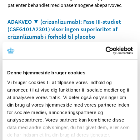
patienter behandlet med onasemnogene abeparvovec.
ADAKVEO ▼ (crizanlizumab): Fase III-studiet
(CSEG101A2301) viser ingen superioritet af
crizanlizumab i forhold til placebo
|
14. februar 2023
|
Præliminære resultater fra fase III-studiet CSEG101A2301
(STAND) viste ingen forskel mellem crizanlizumab og
…
Denne hjemmeside bruger cookies
Alle (130)
Vi bruger cookies til at tilpasse vores indhold og
annoncer, til at vise dig funktioner til sociale medier og til
TID
at analysere vores trafik. Vi deler også oplysninger om
2026 (7)
din brug af vores hjemmeside med vores partnere inden
2025 (11)
for sociale medier, annonceringspartnere og
2024 (8)
analysepartnere. Vores partnere kan kombinere disse
data med andre oplysninger, du har givet dem, eller som
2023 (12)
de har indsamlet fra din brug af deres tjenester.
november (2)