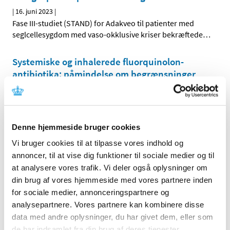
|
16. juni 2023
|
Fase III-studiet (STAND) for Adakveo til patienter med
seglcellesygdom med vaso-okklusive kriser bekræftede
…
Systemiske og inhalerede fluorquinolon-
antibiotika: påmindelse om begrænsninger
ved brug
|
9. juni 2023
|
Nye studiedata tyder på, at fluorquinoloner fortsat
ordineres ud over de anbefalede anvendelser.
Denne hjemmeside bruger cookies
Vi bruger cookies til at tilpasse vores indhold og
Ikervis får ikke generelt eller generelt
annoncer, til at vise dig funktioner til sociale medier og til
klausuleret tilskud
at analysere vores trafik. Vi deler også oplysninger om
|
14. april 2023
|
din brug af vores hjemmeside med vores partnere inden
Lægemiddelstyrelsen har besluttet, at Ikervis,
for sociale medier, annonceringspartnere og
øjendråber, opløsning med indhold af ciclosporin i
…
analysepartnere. Vores partnere kan kombinere disse
data med andre oplysninger, du har givet dem, eller som
Opdaterede anbefalinger for brugen af
de har indsamlet fra din brug af deres tjenester.