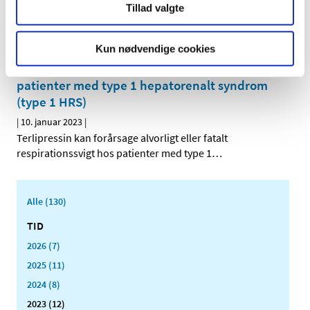
Præliminære resultater fra fase III-studiet CSEG101A2301
Tillad valgte
(STAND) viste ingen forskel mellem crizanlizumab og
…
Kun nødvendige cookies
Terlipressin: Alvorligt eller fatalt
respirationssvigt og sepsis/septisk shock hos
patienter med type 1 hepatorenalt syndrom
(type 1 HRS)
|
10. januar 2023
|
Terlipressin kan forårsage alvorligt eller fatalt
respirationssvigt hos patienter med type 1
…
Alle (130)
TID
2026 (7)
2025 (11)
2024 (8)
2023 (12)