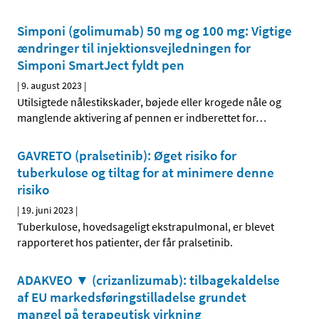
Simponi (golimumab) 50 mg og 100 mg: Vigtige
ændringer til injektionsvejledningen for
Simponi SmartJect fyldt pen
|
9. august 2023
|
Utilsigtede nålestikskader, bøjede eller krogede nåle og
manglende aktivering af pennen er indberettet for
…
GAVRETO (pralsetinib): Øget risiko for
tuberkulose og tiltag for at minimere denne
risiko
|
19. juni 2023
|
Tuberkulose, hovedsageligt ekstrapulmonal, er blevet
rapporteret hos patienter, der får pralsetinib.
ADAKVEO ▼ (crizanlizumab): tilbagekaldelse
af EU markedsføringstilladelse grundet
mangel på terapeutisk virkning