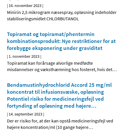
|
16. november 2023
|
Minirin 2,5 mikrogram næsespray, opløsning indeholder
stabiliseringsmidlet CHLORBUTANOL
Topiramat og topiramat/phentermin
kombinationsprodukt: Nye restriktioner for at
forebygge eksponering under graviditet
|
1. november 2023
|
Topiramat kan forårsage alvorlige medfødte
misdannelser og væksthæmning hos fosteret, hvis det
…
Bendamustinhydrochlorid Accord 25 mg/ml
koncentrat til infusionsvæske, opløsning
Potentiel risiko for medicineringsfejl ved
fortynding af opløsning med højere
…
|
14. september 2023
|
Der er risiko for, at der kan opstå medicineringsfejl ved
højere koncentration/ml (10 gange højere
…