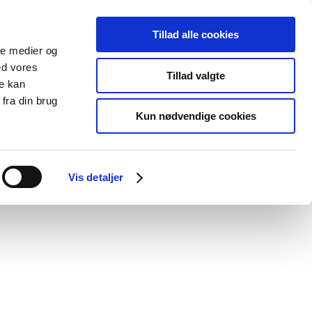
Tillad alle cookies
ale medier og
Udgivelser
Cookies
ed vores
Tillad valgte
re kan
dicinsk
Særlige
fra din brug
styr
produktområder
Kun nødvendige cookies
/
hed af lægemidler
Referater
Vis detaljer