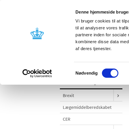
Denne hjemmeside bruger
Vi bruger cookies til at til
til at analysere vores tra
partnere inden for sociale
Godkendelse og
Bivirkninger
kombinere disse data med a
kontrol
produktinfo
af deres tjenester.
/
Godkendelse og kontrol
Kontrol og
Samtykkevalg
Nødvendig
Godkendelse og kontrol
Brexit
Lægemiddelberedskabet
CER