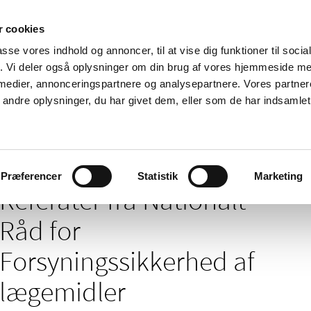
 cookies
passe vores indhold og annoncer, til at vise dig funktioner til soci
Nyheder
Om os
Kontakt
fik. Vi deler også oplysninger om din brug af vores hjemmeside m
 medier, annonceringspartnere og analysepartnere. Vores partne
 og
Tilskud og
Apoteker og salg af
Me
ndre oplysninger, du har givet dem, eller som de har indsamlet 
rmation
priser
medicin
ud
/
/
 inspektion
Mangel på medicin
Nationalt råd for forsyningssikker
Præferencer
Statistik
Marketing
Referater fra Nationalt
Råd for
Forsyningssikkerhed af
lægemidler