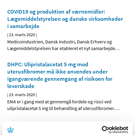
COVID19 og produktion af værnemidler:
Lægemiddelstyrelsen og danske virksomheder
i samarbejde
|
23. marts 2020
|
Medicoindustrien, Dansk Industri, Dansk Erhverv og
Lægemiddelstyrelsen har etableret et nyt samarbejde
…
DHPC: Ulipristalacetat 5 mg mod
uterusfibromer må ikke anvendes under
igangværende gennemgang af risikoen for
leverskade
|
23. marts 2020
|
EMA er i gang med at gennemgå fordele og risici ved
ulipristalacetat 5 mg til behandling af uterusfibromer.
…
Ny kampagne for at undgå mangel på
værnemidler: Danmark hjælper Danmark