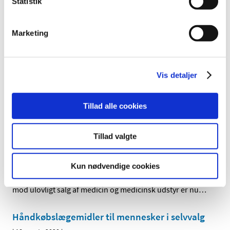
Statistik
kræver tilladelse
|
20. marts 2020
|
Marketing
EU-Kommissionen har hastevedtaget en begrænsning i
eksport af visse personlige værnemidler til lande uden
…
Ny EU-vejledning om cybersikkerhed
Vis detaljer
|
19. marts 2020
|
EU-kommissionen har udarbejdet en ny vejledning om
Tillad alle cookies
cybersikkerhed, hvor producenter af medicinsk udstyr
…
Tillad valgte
Global aktion mod ulovlig medicin og
medicinsk udstyr
Kun nødvendige cookies
|
19. marts 2020
|
Den verdensomspændende aktion Operation Pangea
mod ulovligt salg af medicin og medicinsk udstyr er nu
…
Håndkøbslægemidler til mennesker i selvvalg