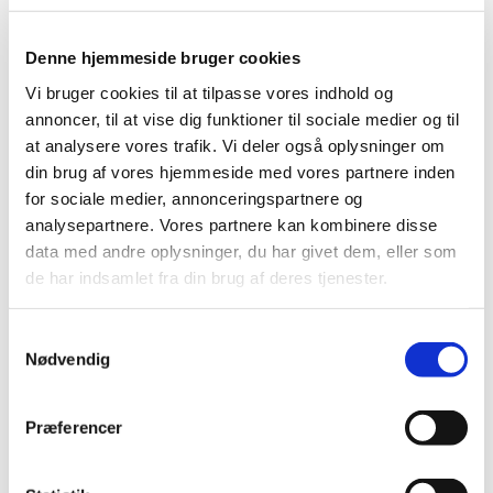
|
23. marts 2020
|
Der er forsyningsproblemer med værnemidler som
Denne hjemmeside bruger cookies
ansigtsmasker og visirer og håndsprit flere steder i
…
Vi bruger cookies til at tilpasse vores indhold og
annoncer, til at vise dig funktioner til sociale medier og til
Ændring af udleveringsgruppe for lægemidler,
at analysere vores trafik. Vi deler også oplysninger om
der indeholder det aktive stof
din brug af vores hjemmeside med vores partnere inden
hydroxychloroquin
for sociale medier, annonceringspartnere og
|
23. marts 2020
|
analysepartnere. Vores partnere kan kombinere disse
Udleveringsgruppen er ændret fra B til NBS, hvilket
data med andre oplysninger, du har givet dem, eller som
betyder, at lægemidlerne kun kan udleveres på
…
de har indsamlet fra din brug af deres tjenester.
Risiko for forsyningssvigt: Spar på
Samtykkevalg
værnemidlerne
Nødvendig
|
22. marts 2020
|
Sundhedssektoren risikerer at løbe tør for værnemidler
som håndsprit, ansigtsmasker og visirer, der er vigtige i
…
Præferencer
Eksport af personlige værnemidler uden for EU