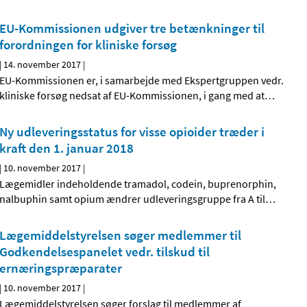
EU-Kommissionen udgiver tre betænkninger til
forordningen for kliniske forsøg
|
14. november 2017
|
EU-Kommissionen er, i samarbejde med Ekspertgruppen vedr.
kliniske forsøg nedsat af EU-Kommissionen, i gang med at
…
Ny udleveringsstatus for visse opioider træder i
kraft den 1. januar 2018
|
10. november 2017
|
Lægemidler indeholdende tramadol, codein, buprenorphin,
nalbuphin samt opium ændrer udleveringsgruppe fra A til
…
Lægemiddelstyrelsen søger medlemmer til
Godkendelsespanelet vedr. tilskud til
ernæringspræparater
|
10. november 2017
|
Lægemiddelstyrelsen søger forslag til medlemmer af