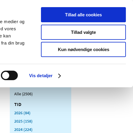
Tillad alle cookies
ale medier og
Udgivelser
Cookies
ed vores
Tillad valgte
re kan
dicinsk
Særlige
fra din brug
styr
produktområder
Kun nødvendige cookies
Vis detaljer
Alle (2506)
TID
2026 (84)
2025 (158)
2024 (224)