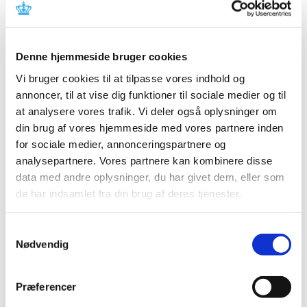
EMA fortsætter sin analyse af tilfælde af
hjertebetændelse ifm. COVID-19-vaccination
|
11. juni 2021
|
Denne hjemmeside bruger cookies
Det europæiske medicinalagentur EMA fortsætter sin
vurdering af rapporter om betændelse i hjertemusklen
…
Vi bruger cookies til at tilpasse vores indhold og
annoncer, til at vise dig funktioner til sociale medier og til
at analysere vores trafik. Vi deler også oplysninger om
Ændringer på Tilknytningsområdet fra 26. maj
din brug af vores hjemmeside med vores partnere inden
2021
for sociale medier, annonceringspartnere og
|
1. juni 2021
|
analysepartnere. Vores partnere kan kombinere disse
Nye virksomheder Afgrænsningen af
data med andre oplysninger, du har givet dem, eller som
lægemiddelvirksomheder udvides til også at omfatte
…
de har indsamlet fra din brug af deres tjenester.
Alle (328)
Samtykkevalg
Nødvendig
TID
2026 (31)
Præferencer
2025 (36)