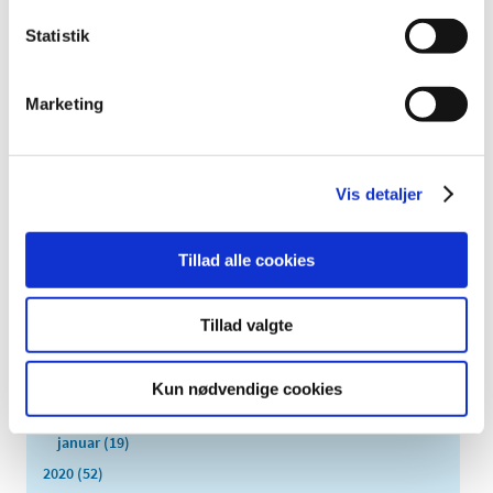
2024 (51)
Statistik
2023 (55)
2022 (26)
2021 (77)
Marketing
december (5)
november (3)
oktober (2)
Vis detaljer
september (2)
august (1)
Tillad alle cookies
juli (8)
juni (5)
Tillad valgte
maj (6)
april (4)
marts (11)
Kun nødvendige cookies
februar (11)
januar (19)
2020 (52)