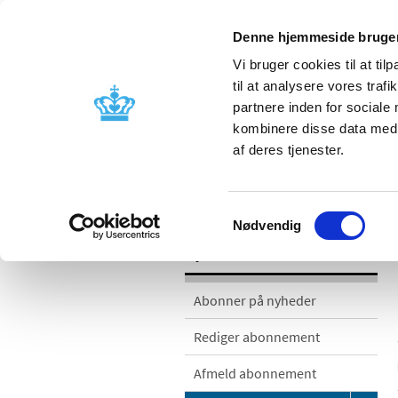
Denne hjemmeside bruger
Vi bruger cookies til at til
til at analysere vores tra
partnere inden for sociale
Godkendelse og
Bivirkninger
kombinere disse data med a
kontrol
produktinfo
af deres tjenester.
/
/
Nyheder
Nyhedskategorier
Me
Samtykkevalg
Nødvendig
Nyheder
Abonner på nyheder
Rediger abonnement
Afmeld abonnement