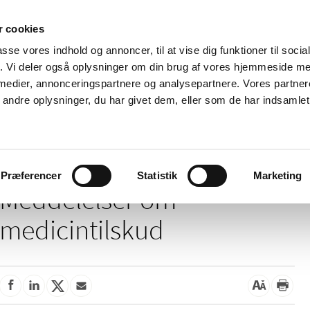
 cookies
passe vores indhold og annoncer, til at vise dig funktioner til soci
Nyheder
Om os
Kontakt
fik. Vi deler også oplysninger om din brug af vores hjemmeside m
 medier, annonceringspartnere og analysepartnere. Vores partne
 og
Tilskud og
Apoteker og salg af
Me
ndre oplysninger, du har givet dem, eller som de har indsamlet 
rmation
priser
medicin
ud
ddelelser om medicintilskud
Præferencer
Statistik
Marketing
Meddelelser om
medicintilskud