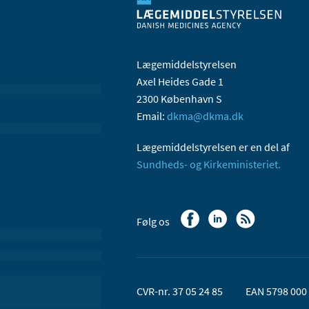
Lægemiddelstyrelsen
Axel Heides Gade 1
2300 København S
Email:
dkma@dkma.dk
Lægemiddelstyrelsen er en del af
Sundheds- og Kirkeministeriet.
Følg os
CVR-nr. 37 05 24 85
EAN 5798 000 