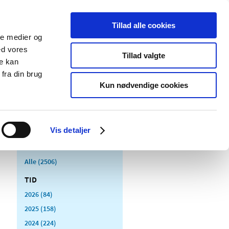
Tillad alle cookies
ale medier og
Udgivelser
Cookies
ed vores
Tillad valgte
re kan
dicinsk
Særlige
fra din brug
styr
produktområder
Kun nødvendige cookies
Vis detaljer
Alle (2506)
TID
2026 (84)
2025 (158)
2024 (224)