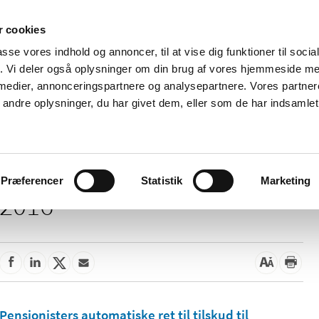
 cookies
passe vores indhold og annoncer, til at vise dig funktioner til soci
Nyheder
Om os
Kontakt
fik. Vi deler også oplysninger om din brug af vores hjemmeside m
 medier, annonceringspartnere og analysepartnere. Vores partne
 og
Tilskud og
Apoteker og salg af
Me
ndre oplysninger, du har givet dem, eller som de har indsamlet 
rmation
priser
medicin
ud
Præferencer
Statistik
Marketing
2016
Pensionisters automatiske ret til tilskud til