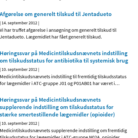
Afgørelse om generelt tilskud til Jentadueto
|
14. september 2012
|
Vi har truffet afgørelse i ansøgning om generelt tilskud til
Jentadueto. Lægemidlet har fået generelt tilskud.
Høringssvar på Medicintilskudsnævnets indstilling
om tilskudsstatus for antibiotika til systemisk brug
|
10. september 2012
|
Medicintilskudsnævnets indstilling til fremtidig tilskudsstatus
for lægemidler i ATC-gruppe J01 og P01AB01 har været i
…
Høringssvar på Medicintilskudsnævnets
supplerende indstilling om tilskudsstatus for
stærke smertestillende lægemidler (opioider)
|
10. september 2012
|
Medicintilskudsnævnets supplerende indstilling om fremtidig
tilskudsstatus for lægemidler i ATC-gruppe N02A, opioider,
…