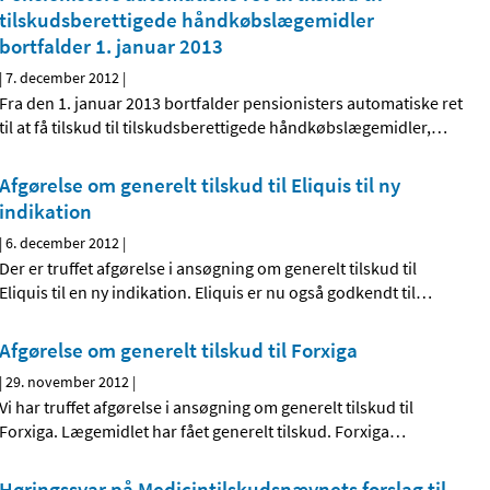
tilskudsberettigede håndkøbslægemidler
bortfalder 1. januar 2013
|
7. december 2012
|
Fra den 1. januar 2013 bortfalder pensionisters automatiske ret
til at få tilskud til tilskudsberettigede håndkøbslægemidler,
…
Afgørelse om generelt tilskud til Eliquis til ny
indikation
|
6. december 2012
|
Der er truffet afgørelse i ansøgning om generelt tilskud til
Eliquis til en ny indikation. Eliquis er nu også godkendt til
…
Afgørelse om generelt tilskud til Forxiga
|
29. november 2012
|
Vi har truffet afgørelse i ansøgning om generelt tilskud til
Forxiga. Lægemidlet har fået generelt tilskud. Forxiga
…
Høringssvar på Medicintilskudsnævnets forslag til