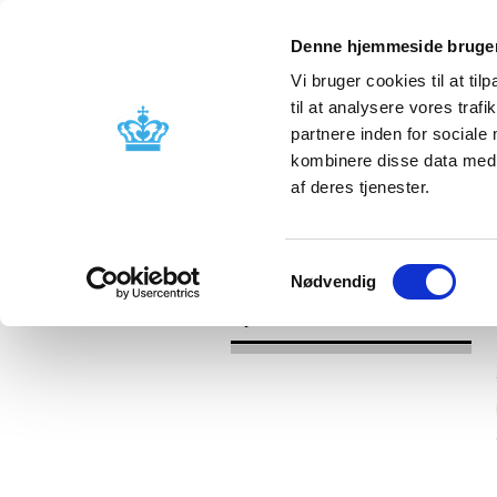
Denne hjemmeside bruger
Vi bruger cookies til at til
til at analysere vores tra
partnere inden for sociale
Godkendelse og
Bivirkninger
kombinere disse data med a
kontrol
produktinfo
af deres tjenester.
/
Nyheder
2016
Samtykkevalg
Nødvendig
Nyheder