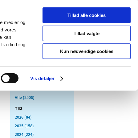
Tillad alle cookies
ale medier og
Udgivelser
Cookies
ed vores
Tillad valgte
re kan
dicinsk
Særlige
fra din brug
styr
produktområder
Kun nødvendige cookies
Vis detaljer
Alle (2506)
TID
2026 (84)
2025 (158)
2024 (224)