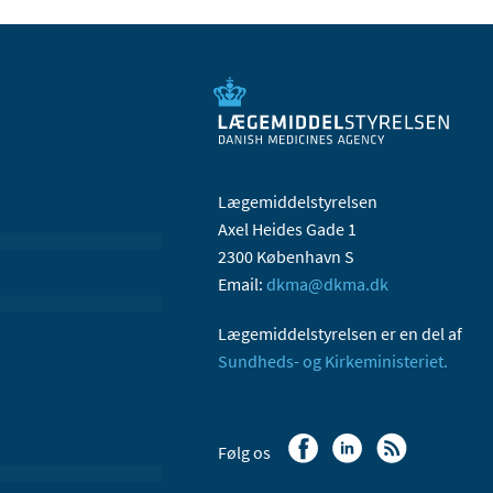
Lægemiddelstyrelsen
Axel Heides Gade 1
2300 København S
Email:
dkma@dkma.dk
Lægemiddelstyrelsen er en del af
Sundheds- og Kirkeministeriet.
Følg os