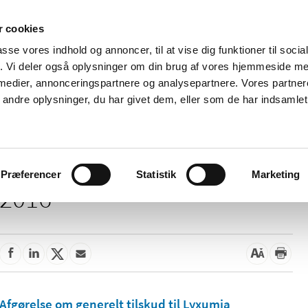
 cookies
passe vores indhold og annoncer, til at vise dig funktioner til soci
Nyheder
Om os
Kontakt
fik. Vi deler også oplysninger om din brug af vores hjemmeside m
 medier, annonceringspartnere og analysepartnere. Vores partne
 og
Tilskud og
Apoteker og salg af
Me
ndre oplysninger, du har givet dem, eller som de har indsamlet 
rmation
priser
medicin
ud
Præferencer
Statistik
Marketing
2016
Afgørelse om generelt tilskud til Lyxumia