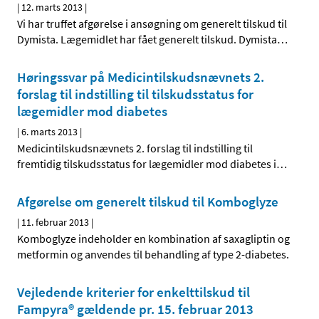
|
12. marts 2013
|
Vi har truffet afgørelse i ansøgning om generelt tilskud til
Dymista. Lægemidlet har fået generelt tilskud. Dymista
…
Høringssvar på Medicintilskuds­nævnets 2.
forslag til indstilling til tilskudsstatus for
lægemidler mod diabetes
|
6. marts 2013
|
Medicintilskudsnævnets 2. forslag til indstilling til
fremtidig tilskudsstatus for lægemidler mod diabetes i
…
Afgørelse om generelt tilskud til Komboglyze
|
11. februar 2013
|
Komboglyze indeholder en kombination af saxagliptin og
metformin og anvendes til behandling af type 2-diabetes.
Vejledende kriterier for enkelttilskud til
Fampyra® gældende pr. 15. februar 2013