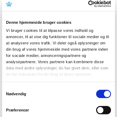
|
29. januar 2013
|
Medicintilskudsnævnet vil i foråret 2013 påbegynde
arbejdet med revurdering af tilskudsstatus for
…
Denne hjemmeside bruger cookies
Høring over Medicintilskuds­nævnets nye
Vi bruger cookies til at tilpasse vores indhold og
forslag til indstilling til tilskudsstatus for
annoncer, til at vise dig funktioner til sociale medier og til
lægemidler mod diabetes
at analysere vores trafik. Vi deler også oplysninger om
din brug af vores hjemmeside med vores partnere inden
|
8. januar 2013
|
for sociale medier, annonceringspartnere og
Medicintilskudsnævnet er i gang med at revurdere
analysepartnere. Vores partnere kan kombinere disse
tilskudsstatus for lægemidler mod diabetes
…
data med andre oplysninger, du har givet dem, eller som
de har indsamlet fra din brug af deres tjenester.
Forrige
1
2
3
Samtykkevalg
Nødvendig
Alle (2506)
TID
Præferencer
2026 (84)