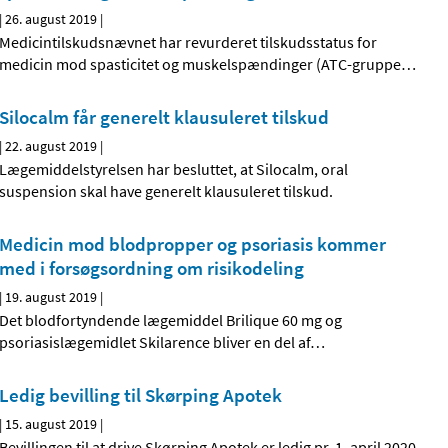
|
26. august 2019
|
Medicintilskudsnævnet har revurderet tilskudsstatus for
medicin mod spasticitet og muskelspændinger (ATC-gruppe
…
Silocalm får generelt klausuleret tilskud
|
22. august 2019
|
Lægemiddelstyrelsen har besluttet, at Silocalm, oral
suspension skal have generelt klausuleret tilskud.
Medicin mod blodpropper og psoriasis kommer
med i forsøgsordning om risikodeling
|
19. august 2019
|
Det blodfortyndende lægemiddel Brilique 60 mg og
psoriasislægemidlet Skilarence bliver en del af
…
Ledig bevilling til Skørping Apotek
|
15. august 2019
|
Bevillingen til at drive Skørping Apotek er ledig pr. 1. april 2020.