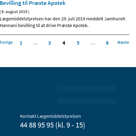
Bevilling til Præstø Apotek
|
8. august 2019
|
Lægemiddelstyrelsen har den 29. juli 2019 meddelt Jamhureh
Hannani bevilling til at drive Præstø Apotek.
Forrige
1
3
4
5
8
Næste
…
…
Kontakt Lægemiddelstyrelsen
44 88 95 95 (kl. 9 - 15)