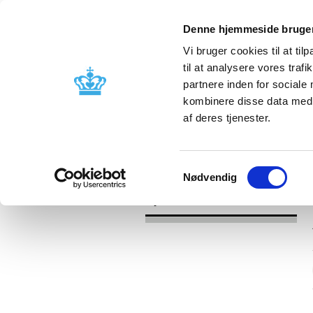
Denne hjemmeside bruger
Vi bruger cookies til at til
til at analysere vores tra
partnere inden for sociale
Godkendelse og
Bivirkninger
kombinere disse data med a
kontrol
produktinfo
af deres tjenester.
/
Nyheder
2017
Samtykkevalg
Nødvendig
Nyheder