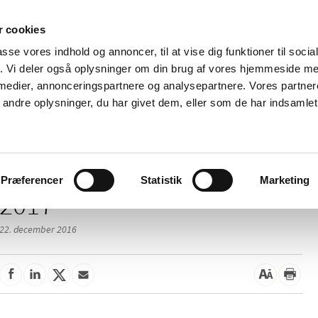
 cookies
passe vores indhold og annoncer, til at vise dig funktioner til soci
Nyheder
Om os
Kontakt
fik. Vi deler også oplysninger om din brug af vores hjemmeside m
 medier, annonceringspartnere og analysepartnere. Vores partne
 og
Tilskud og
Apoteker og salg af
Me
ndre oplysninger, du har givet dem, eller som de har indsamlet 
rmation
priser
medicin
ud
Præferencer
Statistik
Marketing
2017
22. december 2016