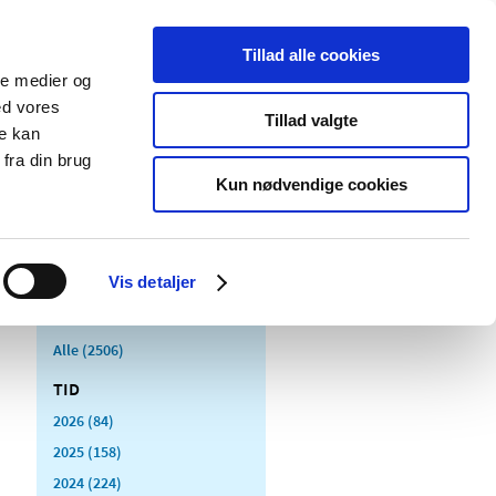
Tillad alle cookies
ale medier og
Udgivelser
Cookies
ed vores
Tillad valgte
re kan
dicinsk
Særlige
fra din brug
styr
produktområder
Kun nødvendige cookies
Vis detaljer
Alle (2506)
TID
2026 (84)
2025 (158)
2024 (224)