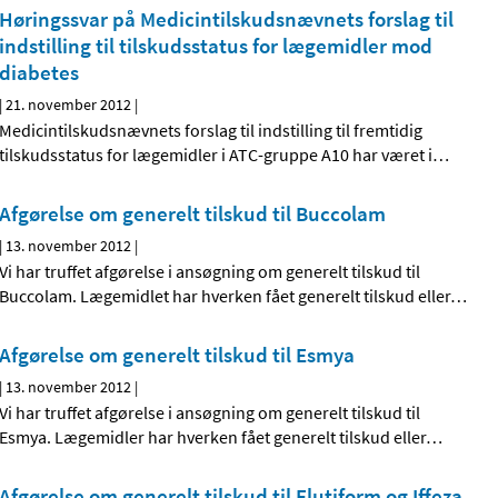
Høringssvar på Medicintilskudsnævnets forslag til
indstilling til tilskudsstatus for lægemidler mod
diabetes
|
21. november 2012
|
Medicintilskudsnævnets forslag til indstilling til fremtidig
tilskudsstatus for lægemidler i ATC-gruppe A10 har været i
…
Afgørelse om generelt tilskud til Buccolam
|
13. november 2012
|
Vi har truffet afgørelse i ansøgning om generelt tilskud til
Buccolam. Lægemidlet har hverken fået generelt tilskud eller
…
Afgørelse om generelt tilskud til Esmya
|
13. november 2012
|
Vi har truffet afgørelse i ansøgning om generelt tilskud til
Esmya. Lægemidler har hverken fået generelt tilskud eller
…
Afgørelse om generelt tilskud til Flutiform og Iffeza