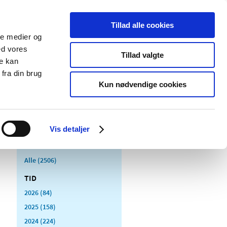
Tillad alle cookies
ale medier og
Udgivelser
Cookies
ed vores
Tillad valgte
re kan
dicinsk
Særlige
fra din brug
styr
produktområder
Kun nødvendige cookies
Vis detaljer
Alle (2506)
TID
2026 (84)
2025 (158)
2024 (224)