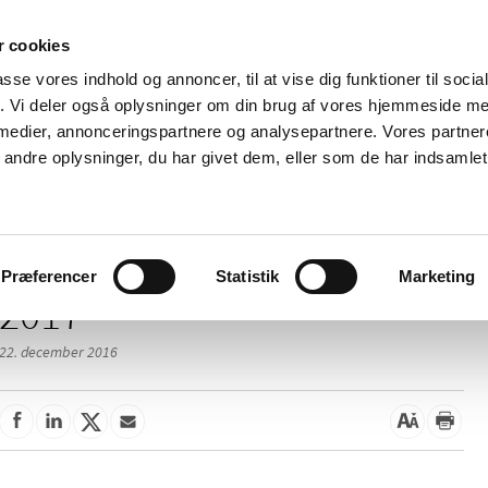
 cookies
passe vores indhold og annoncer, til at vise dig funktioner til soci
Nyheder
Om os
Kontakt
fik. Vi deler også oplysninger om din brug af vores hjemmeside m
 medier, annonceringspartnere og analysepartnere. Vores partne
 og
Tilskud og
Apoteker og salg af
Me
ndre oplysninger, du har givet dem, eller som de har indsamlet 
rmation
priser
medicin
ud
Præferencer
Statistik
Marketing
2017
22. december 2016