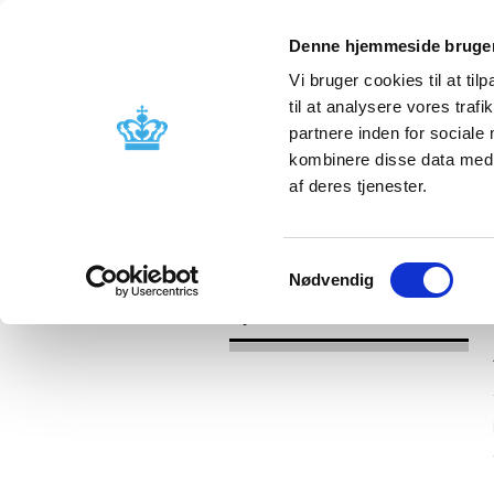
Denne hjemmeside bruger
Vi bruger cookies til at til
til at analysere vores tra
partnere inden for sociale
Godkendelse og
Bivirkninger
kombinere disse data med a
kontrol
produktinfo
af deres tjenester.
/
Nyheder
2017
Samtykkevalg
Nødvendig
Nyheder