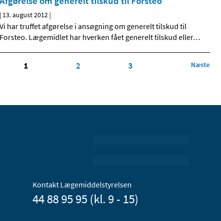
Afgørelse om generelt tilskud til Forsteo
|
13. august 2012
|
Vi har truffet afgørelse i ansøgning om generelt tilskud til
Forsteo. Lægemidlet har hverken fået generelt tilskud eller
…
1
2
3
Næste
Kontakt Lægemiddelstyrelsen
44 88 95 95 (kl. 9 - 15)