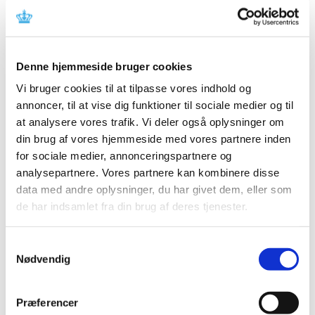
m.fl.)
|
29. januar 2013
|
Medicintilskudsnævnet vil i foråret 2013 påbegynde
arbejdet med revurdering af tilskudsstatus for
…
Denne hjemmeside bruger cookies
Vi bruger cookies til at tilpasse vores indhold og
Høring over Medicintilskuds­nævnets nye
annoncer, til at vise dig funktioner til sociale medier og til
forslag til indstilling til tilskudsstatus for
at analysere vores trafik. Vi deler også oplysninger om
lægemidler mod diabetes
din brug af vores hjemmeside med vores partnere inden
|
8. januar 2013
|
for sociale medier, annonceringspartnere og
Medicintilskudsnævnet er i gang med at revurdere
analysepartnere. Vores partnere kan kombinere disse
tilskudsstatus for lægemidler mod diabetes
…
data med andre oplysninger, du har givet dem, eller som
de har indsamlet fra din brug af deres tjenester.
Forrige
1
2
3
Samtykkevalg
Nødvendig
Alle (2506)
TID
Præferencer