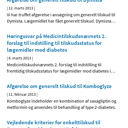
|
12. marts 2013
|
Vi har truffet afgørelse i ansøgning om generelt tilskud til
Dymista. Lægemidlet har fået generelt tilskud. Dymista
…
Høringssvar på Medicintilskuds­nævnets 2.
forslag til indstilling til tilskudsstatus for
lægemidler mod diabetes
|
6. marts 2013
|
Medicintilskudsnævnets 2. forslag til indstilling til
fremtidig tilskudsstatus for lægemidler mod diabetes i
…
Afgørelse om generelt tilskud til Komboglyze
|
11. februar 2013
|
Komboglyze indeholder en kombination af saxagliptin og
metformin og anvendes til behandling af type 2-diabetes.
Vejledende kriterier for enkelttilskud til