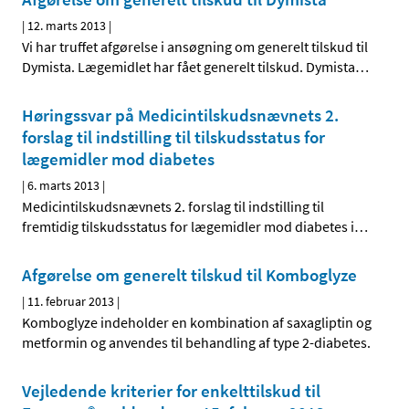
|
12. marts 2013
|
Vi har truffet afgørelse i ansøgning om generelt tilskud til
Dymista. Lægemidlet har fået generelt tilskud. Dymista
…
Høringssvar på Medicintilskuds­nævnets 2.
forslag til indstilling til tilskudsstatus for
lægemidler mod diabetes
|
6. marts 2013
|
Medicintilskudsnævnets 2. forslag til indstilling til
fremtidig tilskudsstatus for lægemidler mod diabetes i
…
Afgørelse om generelt tilskud til Komboglyze
|
11. februar 2013
|
Komboglyze indeholder en kombination af saxagliptin og
metformin og anvendes til behandling af type 2-diabetes.
Vejledende kriterier for enkelttilskud til