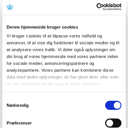
m.fl.)
|
29. januar 2013
|
Medicintilskudsnævnet vil i foråret 2013 påbegynde
arbejdet med revurdering af tilskudsstatus for
…
Denne hjemmeside bruger cookies
Vi bruger cookies til at tilpasse vores indhold og
Høring over Medicintilskuds­nævnets nye
annoncer, til at vise dig funktioner til sociale medier og til
forslag til indstilling til tilskudsstatus for
at analysere vores trafik. Vi deler også oplysninger om
lægemidler mod diabetes
din brug af vores hjemmeside med vores partnere inden
|
8. januar 2013
|
for sociale medier, annonceringspartnere og
Medicintilskudsnævnet er i gang med at revurdere
analysepartnere. Vores partnere kan kombinere disse
tilskudsstatus for lægemidler mod diabetes
…
data med andre oplysninger, du har givet dem, eller som
de har indsamlet fra din brug af deres tjenester.
Forrige
1
2
3
Samtykkevalg
Nødvendig
Alle (2506)
TID
Præferencer