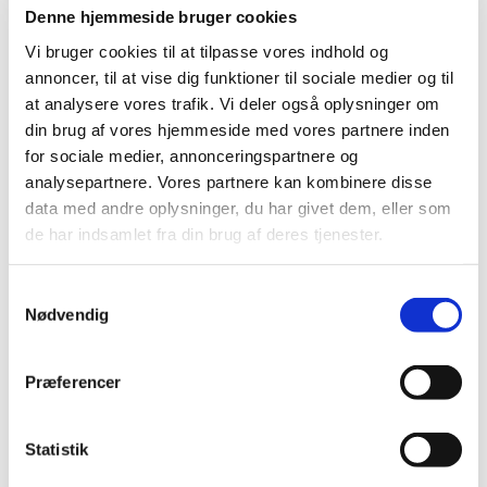
Onytec. Lægemidlet har fået generelt tilskud.
Denne hjemmeside bruger cookies
Vi bruger cookies til at tilpasse vores indhold og
Afgørelse om generelt tilskud til Jentadueto
annoncer, til at vise dig funktioner til sociale medier og til
|
14. september 2012
|
at analysere vores trafik. Vi deler også oplysninger om
Vi har truffet afgørelse i ansøgning om generelt tilskud til
din brug af vores hjemmeside med vores partnere inden
Jentadueto. Lægemidlet har fået generelt tilskud.
for sociale medier, annonceringspartnere og
analysepartnere. Vores partnere kan kombinere disse
Høringssvar på Medicintilskudsnævnets
data med andre oplysninger, du har givet dem, eller som
indstilling om tilskudsstatus for antibiotika til
de har indsamlet fra din brug af deres tjenester.
systemisk brug
|
10. september 2012
|
Samtykkevalg
Nødvendig
Medicintilskudsnævnets indstilling til fremtidig
tilskudsstatus for lægemidler i ATC-gruppe J01 og
…
Præferencer
Høringssvar på Medicintilskudsnævnets
supplerende indstilling om tilskudsstatus for
stærke smertestillende lægemidler (opioider)
Statistik
|
10. september 2012
|