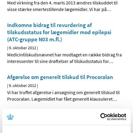
Med virkning fra den 4. marts 2013 ændres tilskuddet til
visse stærke smertestillende lægemidler. Vi har på
…
Indkomne bidrag til revurdering af
tilskudsstatus for lægemidler mod epilepsi
(ATC-gruppe N03 m.fl.)
|
9. oktober 2012
|
Medicintilskudsnævnet har modtaget en række bidrag fra
interessenter til sine drøftelser af tilskudsstatus for
…
Afgørelse om generelt tilskud til Procoralan
|
9. oktober 2012
|
Vi har truffet afgørelse i ansøgning om generelt tilskud til
Procoralan. Lægemidlet har fået generelt klausuleret
…
Afgørelse om generelt tilskud til Onytec
|
14. september 2012
|
Vi har truffet afgørelse i ansøgning om generelt tilskud til