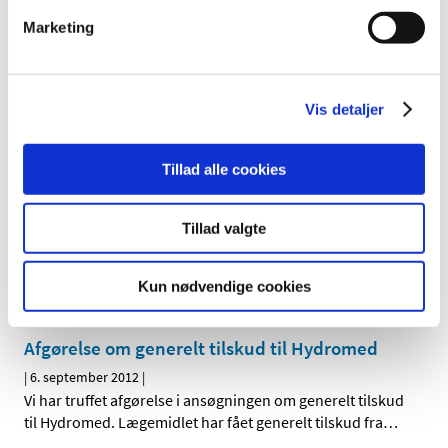
Medicintilskudsnævnets supplerende indstilling om
Marketing
fremtidig tilskudsstatus for lægemidler i ATC-gruppe
…
Afgørelse om generelt tilskud til Eklira Genuair
Vis detaljer
|
7. september 2012
|
Vi har truffet afgørelse i ansøgning om generelt tilskud til
Eklira Genuair. Lægemidlet har fået generelt tilskud.
Tillad alle cookies
Afgørelse om generelt tilskud til Fycompa
Tillad valgte
|
7. september 2012
|
Vi har truffet afgørelse i ansøgning om generelt tilskud til
Kun nødvendige cookies
Fycompa. Lægemidlet har fået generelt tilskud.
Afgørelse om generelt tilskud til Hydromed
|
6. september 2012
|
Vi har truffet afgørelse i ansøgningen om generelt tilskud
til Hydromed. Lægemidlet har fået generelt tilskud fra
…