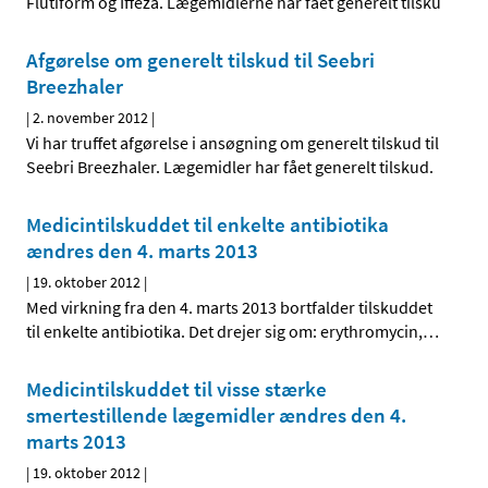
Flutiform og Iffeza. Lægemidlerne har fået generelt tilsku
Afgørelse om generelt tilskud til Seebri
Breezhaler
|
2. november 2012
|
Vi har truffet afgørelse i ansøgning om generelt tilskud til
Seebri Breezhaler. Lægemidler har fået generelt tilskud.
Medicintilskuddet til enkelte antibiotika
ændres den 4. marts 2013
|
19. oktober 2012
|
Med virkning fra den 4. marts 2013 bortfalder tilskuddet
til enkelte antibiotika. Det drejer sig om: erythromycin,
…
Medicintilskuddet til visse stærke
smertestillende lægemidler ændres den 4.
marts 2013
|
19. oktober 2012
|