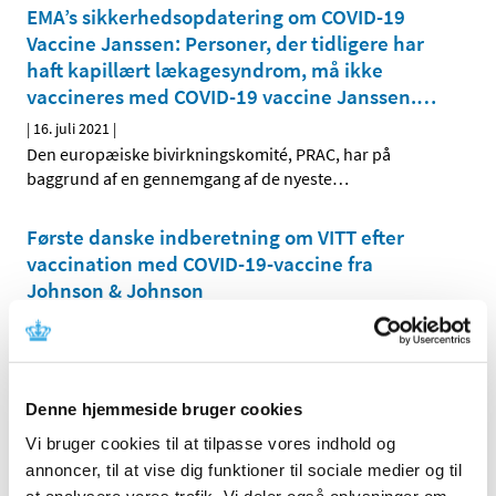
EMA’s sikkerhedsopdatering om COVID-19
Vaccine Janssen: Personer, der tidligere har
haft kapillært lækagesyndrom, må ikke
vaccineres med COVID-19 vaccine Janssen.
…
|
16. juli 2021
|
Den europæiske bivirkningskomité, PRAC, har på
baggrund af en gennemgang af de nyeste
…
Første danske indberetning om VITT efter
vaccination med COVID-19-vaccine fra
Johnson & Johnson
|
14. juli 2021
|
Lægemiddelstyrelsen vurderer, at en sammenhæng
mellem det sjældne sygdomsbillede og vaccinen er
…
Denne hjemmeside bruger cookies
Vacciner til personale på DK’s
Vi bruger cookies til at tilpasse vores indhold og
repræsentationer i lande uden for EU
annoncer, til at vise dig funktioner til sociale medier og til
|
13. juli 2021
|