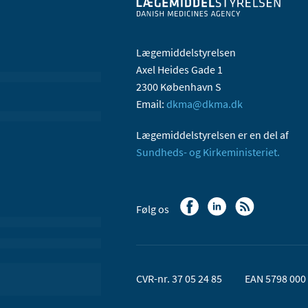
Lægemiddelstyrelsen
Axel Heides Gade 1
2300 København S
Email:
dkma@dkma.dk
Lægemiddelstyrelsen er en del af
Sundheds- og Kirkeministeriet.
Følg os
CVR-nr. 37 05 24 85
EAN 5798 000 