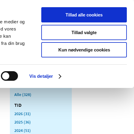
Tillad alle cookies
ale medier og
Udgivelser
Cookies
ed vores
Tillad valgte
re kan
dicinsk
Særlige
fra din brug
styr
produktområder
Kun nødvendige cookies
Vis detaljer
Alle (328)
TID
2026 (31)
2025 (36)
2024 (51)