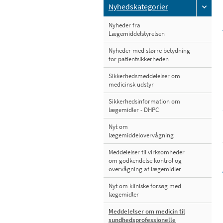
Nyhedskategorier
Nyheder fra
Lægemiddelstyrelsen
Nyheder med større betydning
for patientsikkerheden
Sikkerhedsmeddelelser om
medicinsk udstyr
Sikkerhedsinformation om
lægemidler - DHPC
Nyt om
lægemiddelovervågning
Meddelelser til virksomheder
om godkendelse kontrol og
overvågning af lægemidler
Nyt om kliniske forsøg med
lægemidler
Meddelelser om medicin til
sundhedsprofessionelle