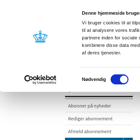
Denne hjemmeside bruger
Vi bruger cookies til at til
til at analysere vores tra
partnere inden for sociale
Godkendelse og
Bivirkninger
kombinere disse data med a
kontrol
produktinfo
af deres tjenester.
/
/
Nyheder
Nyhedskategorier
Med
Samtykkevalg
Nødvendig
Nyheder
Abonner på nyheder
Rediger abonnement
Afmeld abonnement