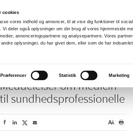
 cookies
passe vores indhold og annoncer, til at vise dig funktioner til soci
Nyheder
Om os
Kontakt
fik. Vi deler også oplysninger om din brug af vores hjemmeside m
 medier, annonceringspartnere og analysepartnere. Vores partne
 og
Tilskud og
Apoteker og salg af
Me
ndre oplysninger, du har givet dem, eller som de har indsamlet 
rmation
priser
medicin
ud
delelser om medicin til sundhedsprofessionelle
Præferencer
Statistik
Marketing
Meddelelser om medicin
til sundhedsprofessionelle