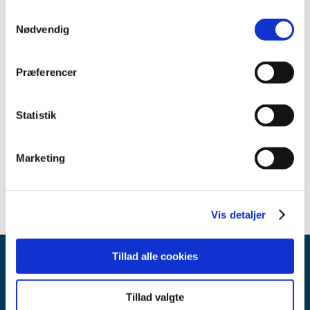
juli (1)
Samtykkevalg
juni (5)
Nødvendig
maj (4)
april (2)
Præferencer
marts (7)
februar (5)
januar (2)
Statistik
2022 (26)
2021 (77)
Marketing
2020 (52)
Vis detaljer
Tillad alle cookies
Tillad valgte