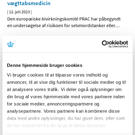
vægttabsmedicin
|
12. juli 2023
|
Den europæiske bivirkningskomité PRAC har påbegyndt
en undersøgelse af risikoen for selvmordstanker eller
…
Alle (328)
TID
Denne hjemmeside bruger cookies
2026 (31)
2025 (36)
Vi bruger cookies til at tilpasse vores indhold og
annoncer, til at vise dig funktioner til sociale medier og til
2024 (51)
at analysere vores trafik. Vi deler også oplysninger om
2023 (55)
din brug af vores hjemmeside med vores partnere inden
december (8)
for sociale medier, annonceringspartnere og
november (7)
analysepartnere. Vores partnere kan kombinere disse
oktober (4)
data med andre oplysninger, du har givet dem, eller som
september (6)
de har indsamlet fra din brug af deres tjenester.
august (4)