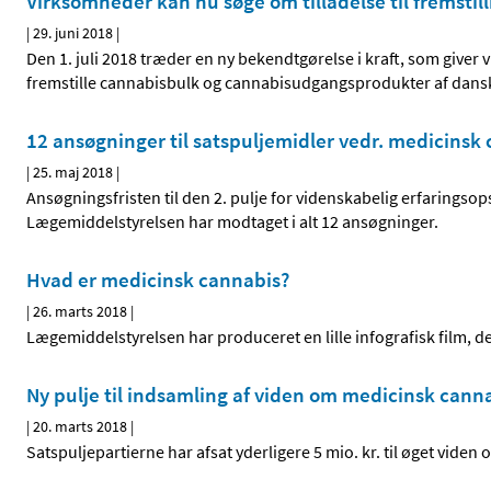
Virksomheder kan nu søge om tilladelse til fremst
|
29. juni 2018
|
Den 1. juli 2018 træder en ny bekendtgørelse i kraft, som giver
fremstille cannabisbulk og cannabisudgangsprodukter af dans
12 ansøgninger til satspuljemidler vedr. medicinsk
|
25. maj 2018
|
Ansøgningsfristen til den 2. pulje for videnskabelig erfaring
Lægemiddelstyrelsen har modtaget i alt 12 ansøgninger.
Hvad er medicinsk cannabis?
|
26. marts 2018
|
Lægemiddelstyrelsen har produceret en lille infografisk film, de
Ny pulje til indsamling af viden om medicinsk cann
|
20. marts 2018
|
Satspuljepartierne har afsat yderligere 5 mio. kr. til øget vide