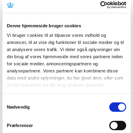
Afgørelse om generelt tilskud til Invokana
|
18. marts 2014
|
Denne hjemmeside bruger cookies
Vi har truffet afgørelse i ansøgning om generelt tilskud til
Vi bruger cookies til at tilpasse vores indhold og
Invokana. Lægemidlet får generelt tilskud. Invokana
…
annoncer, til at vise dig funktioner til sociale medier og til
at analysere vores trafik. Vi deler også oplysninger om
Høringssvar om tilskudsstatus for
din brug af vores hjemmeside med vores partnere inden
antipsykotisk medicin
for sociale medier, annonceringspartnere og
|
27. februar 2014
|
analysepartnere. Vores partnere kan kombinere disse
Medicintilskudsnævnets forslag til fremtidig
data med andre oplysninger, du har givet dem, eller som
tilskudsstatus for antipsykotisk medicin (ATC-gruppe
…
de har indsamlet fra din brug af deres tjenester.
Generelt tilskud til esomeprazol
Samtykkevalg
|
20. februar 2014
|
Nødvendig
Med virkning fra den 3. marts 2014 har
Sundhedsstyrelsen besluttet at give generelt tilskud til
…
Præferencer