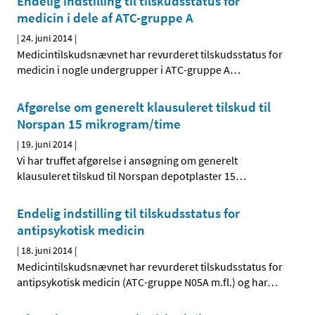
Endelig indstilling til tilskudsstatus for
medicin i dele af ATC-gruppe A
|
24. juni 2014
|
Medicintilskudsnævnet har revurderet tilskudsstatus for
medicin i nogle undergrupper i ATC-gruppe A
…
Afgørelse om generelt klausuleret tilskud til
Norspan 15 mikrogram/time
|
19. juni 2014
|
Vi har truffet afgørelse i ansøgning om generelt
klausuleret tilskud til Norspan depotplaster 15
…
Endelig indstilling til tilskudsstatus for
antipsykotisk medicin
|
18. juni 2014
|
Medicintilskudsnævnet har revurderet tilskudsstatus for
antipsykotisk medicin (ATC-gruppe N05A m.fl.) og har
…