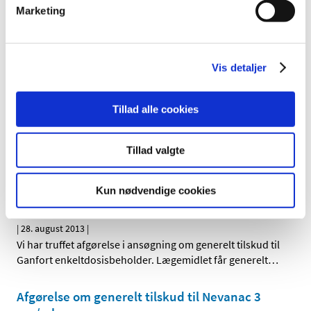
Marketing
Afgørelse om generelt tilskud til Vipidia
|
19. september 2013
|
Vi har truffet afgørelse i ansøgning om generelt tilskud til
Vipidia. Lægemidlet får generelt tilskud.
Vis detaljer
Afgørelse om generelt tilskud til Selincro
Tillad alle cookies
|
16. september 2013
|
Vi har truffet afgørelse i ansøgning om generelt tilskud til
Tillad valgte
Selincro. Lægemidlet får ikke generelt tilskud.
Afgørelse om generelt tilskud til Ganfort
Kun nødvendige cookies
enkeltdosis­­beholder
|
28. august 2013
|
Vi har truffet afgørelse i ansøgning om generelt tilskud til
Ganfort enkeltdosisbeholder. Lægemidlet får generelt
…
Afgørelse om generelt tilskud til Nevanac 3