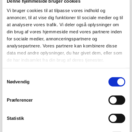
Denne hjemmeside bruger cookies
tilskudsstatus for lægemidler mod epilepsi
…
Vi bruger cookies til at tilpasse vores indhold og
annoncer, til at vise dig funktioner til sociale medier og til
Revurdering af tilskudsstatus for NSAID'er og
at analysere vores trafik. Vi deler også oplysninger om
lægemidler mod svage smerter
din brug af vores hjemmeside med vores partnere inden
|
24. september 2013
|
for sociale medier, annonceringspartnere og
Medicintilskudsnævnet vil i slutningen af 2013 eller
analysepartnere. Vores partnere kan kombinere disse
starten af 2014 påbegynde arbejdet med revurdering af
…
data med andre oplysninger, du har givet dem, eller som
de har indsamlet fra din brug af deres tjenester.
Afgørelse om generelt tilskud til Esmya
|
19. september 2013
|
Samtykkevalg
Vi har truffet afgørelse i ansøgning om generelt tilskud til
Nødvendig
Esmya. Lægemidlet får generelt tilskud.
Præferencer
Afgørelse om generelt tilskud til Vipdomet
|
19. september 2013
|
Vi har truffet afgørelse i ansøgning om generelt tilskud til
Statistik
Vipdomet. Lægemidlet får generelt tilskud.