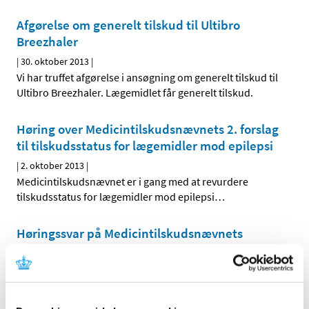
Afgørelse om generelt tilskud til Ultibro
Breezhaler
|
30. oktober 2013
|
Vi har truffet afgørelse i ansøgning om generelt tilskud til
Ultibro Breezhaler. Lægemidlet får generelt tilskud.
Høring over Medicintilskuds­nævnets 2. forslag
til tilskudsstatus for lægemidler mod epilepsi
|
2. oktober 2013
|
Medicintilskudsnævnet er i gang med at revurdere
tilskudsstatus for lægemidler mod epilepsi
…
Høringssvar på Medicintilskudsnævnets
forslag til fremtidig tilskudsstatus for
lægemidler mod epilepsi
|
29. september 2013
|
Medicintilskudsnævnets forslag til fremtidig