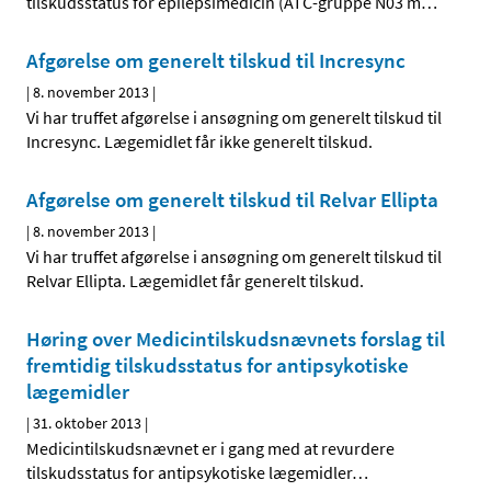
tilskudsstatus for epilepsimedicin (ATC-gruppe N03 m
…
Afgørelse om generelt tilskud til Incresync
|
8. november 2013
|
Vi har truffet afgørelse i ansøgning om generelt tilskud til
Incresync. Lægemidlet får ikke generelt tilskud.
Afgørelse om generelt tilskud til Relvar Ellipta
|
8. november 2013
|
Vi har truffet afgørelse i ansøgning om generelt tilskud til
Relvar Ellipta. Lægemidlet får generelt tilskud.
Høring over Medicintilskuds­nævnets forslag til
fremtidig tilskudsstatus for antipsykotiske
lægemidler
|
31. oktober 2013
|
Medicintilskudsnævnet er i gang med at revurdere
tilskudsstatus for antipsykotiske lægemidler
…