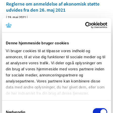
Reglerne om anmeldelse af økonomisk støtte
udvides fra den 26. maj 2021
|
19. maj 2021
|
Den 26. maj 2021 udvides reglerne om anmeldelse af
økonomiske støtte. I den forbindelse er det vigtigt for
…
Typiske afvigelser vedrørende datahåndtering
Denne hjemmeside bruger cookies
m.m. i investigator-initierede forsøg
Vi bruger cookies til at tilpasse vores indhold og
|
18. maj 2021
|
annoncer, til at vise dig funktioner til sociale medier og til
Lægemiddelstyrelsens GCP-inspektører har over en
at analysere vores trafik. Vi deler også oplysninger om
periode gennemført et projekt med fokus på
…
din brug af vores hjemmeside med vores partnere inden
for sociale medier, annonceringspartnere og
Vejledning om implementering af decentrale
analysepartnere. Vores partnere kan kombinere disse
elementer i kliniske forsøg med lægemidler er
data med andre oplysninger, du har givet dem, eller som
nu tilgængelig
de har indsamlet fra din brug af deres tjenester.
|
4. maj 2021
|
Decentraliserede kliniske forsøg med lægemidler møder
Samtykkevalg
patienterne, hvor de er, i en hurtigere og mere effektiv
…
Nødvendig