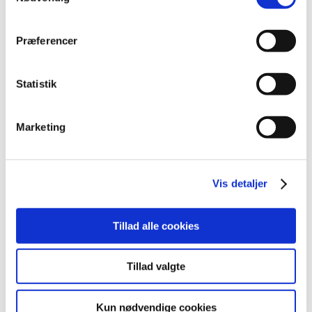
Præferencer
Alle (328)
TID
Statistik
2026 (31)
2025 (36)
2024 (51)
Marketing
2023 (55)
2022 (26)
Vis detaljer
2021 (77)
december (5)
november (3)
Tillad alle cookies
oktober (2)
september (2)
Tillad valgte
august (1)
juli (8)
Kun nødvendige cookies
juni (5)