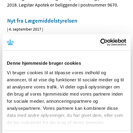
2018. Løgstør Apotek er beliggende i postnummer 9670.
Nyt fra Lægemiddelstyrelsen
|
4. september 2017
|
Lægemiddelstyrelsens nyhedsbrev Nyt om Bivirkninger
har skiftet navn til Nyt fra Lægemiddelstyrelsen og vil
…
Interaktionsdatabasen og
Denne hjemmeside bruger cookies
Medicinkombination.dk virker igen
Vi bruger cookies til at tilpasse vores indhold og
|
1. september 2017
|
annoncer, til at vise dig funktioner til sociale medier og til
Der har i en periode været it-problemer med
at analysere vores trafik. Vi deler også oplysninger om
Interaktionsdatabasen og hjemmesiden
…
din brug af vores hjemmeside med vores partnere inden
for sociale medier, annonceringspartnere og
Lægemiddelstyrelsen har lanceret nyt
analysepartnere. Vores partnere kan kombinere disse
Produktresume.dk
data med andre oplysninger, du har givet dem, eller som
|
28. august 2017
|
de har indsamlet fra din brug af deres tjenester.
Lægemiddelstyrelsen har lanceret en ny og forbedret
udgave af hjemmesiden Produktresume.dk.
…