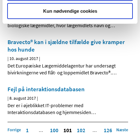
lægemidler
Kun nødvendige cookies
|
15. august 2017
|
Lægemiddelstyrelsen har opdateret listen over udvalgte
biologiske lægemidler, hvor lægemidlets navn og
…
Bravecto® kan i sjældne tilfælde give kramper
hos hunde
|
10. august 2017
|
Det Europæiske Lægemiddelagentur har undersøgt
bivirkningerne ved flåt- og loppemidlet Bravecto®.
…
Fejl på interaktionsdatabasen
|
8. august 2017
|
Der er i øjeblikket IT-problemer med
Interaktionsdatabasen og hjemmesiden
…
Forrige
1
100
101
102
126
Næste
…
…